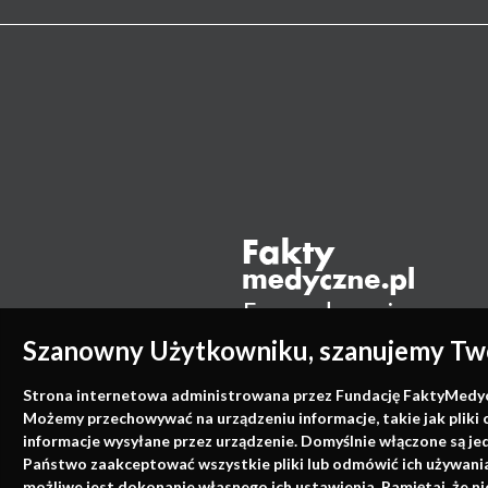
Szanowny Użytkowniku, szanujemy Two
Strona internetowa administrowana przez Fundację FaktyMedyczne
Możemy przechowywać na urządzeniu informacje, takie jak pliki 
informacje wysyłane przez urządzenie. Domyślnie włączone są je
Państwo zaakceptować wszystkie pliki lub odmówić ich używania 
możliwe jest dokonanie własnego ich ustawienia. Pamiętaj, że 