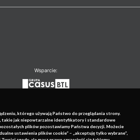
Wsparcie:
ządzeniu, którego używają Państwo do przeglądania strony.
, takie jak niepowtarzalne identyfikatory i standardowe
e pozostałych plików pozostawiamy Państwa decyzji. Możecie
dualne ustawienia plików cookie” – „akceptuję tylko wybrane”,
Twojej zgody, ale masz prawo sprzeciwić się takiemu