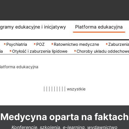
gramy edukacyjne i inicjatywy
Platforma edukacyjna
Psychiatria
POZ
Ratownictwo medyczne
Zaburzenia
ia
Otyłość i zaburzenia lipidowe
Choroby układu oddechow
latforma edukacyjna
|
|
|
|
|
|
|
|
|
wszystkie
Medycyna oparta na faktach
Konferencje, szkolenia, e-learning, wydawnictwo