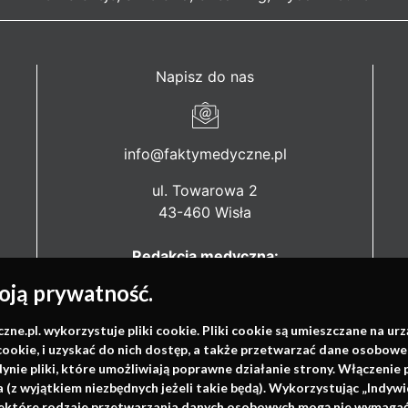
Napisz do nas
info@faktymedyczne.pl
ul. Towarowa 2
43-460 Wisła
Redakcja medyczna:
ul. Wolności 338b
ją prywatność.
41-800 Zabrze
.pl. wykorzystuje pliki cookie. Pliki cookie są umieszczane na ur
Biuro Zarządu Fundacji:
cookie, i uzyskać do nich dostęp, a także przetwarzać dane osobowe
ul. Rodawska 26
dynie pliki, które umożliwiają poprawne działanie strony. Włączeni
61-312 Poznań
(z wyjątkiem niezbędnych jeżeli takie będą). Wykorzystując „Indywi
niektóre rodzaje przetwarzania danych osobowych mogą nie wymagać 