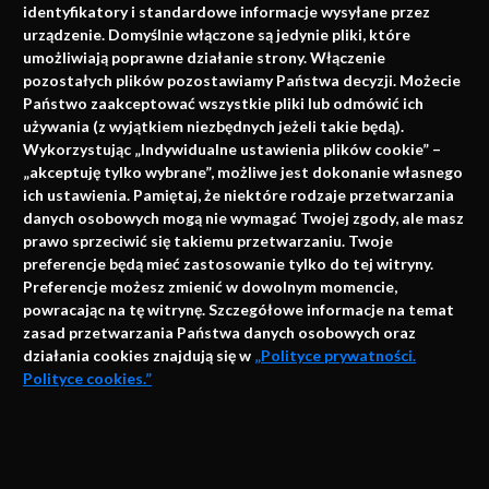
identyfikatory i standardowe informacje wysyłane przez
urządzenie. Domyślnie włączone są jedynie pliki, które
umożliwiają poprawne działanie strony. Włączenie
pozostałych plików pozostawiamy Państwa decyzji. Możecie
Państwo zaakceptować wszystkie pliki lub odmówić ich
używania (z wyjątkiem niezbędnych jeżeli takie będą).
Napisz do nas
Wykorzystując „Indywidualne ustawienia plików cookie” –
„akceptuję tylko wybrane”, możliwe jest dokonanie własnego
ich ustawienia. Pamiętaj, że niektóre rodzaje przetwarzania
danych osobowych mogą nie wymagać Twojej zgody, ale masz
info@faktymedyczne.pl
prawo sprzeciwić się takiemu przetwarzaniu. Twoje
preferencje będą mieć zastosowanie tylko do tej witryny.
ul. Towarowa 2
Preferencje możesz zmienić w dowolnym momencie,
43-460 Wisła
powracając na tę witrynę. Szczegółowe informacje na temat
zasad przetwarzania Państwa danych osobowych oraz
Redakcja medyczna:
działania cookies znajdują się w
„Polityce prywatności.
ul. Wolności 338b
Polityce cookies.”
41-800 Zabrze
Biuro Zarządu Fundacji:
AKCEPTUJĘ
ul. Rodawska 26
Strona korzysta z plików cookies i innych technologii