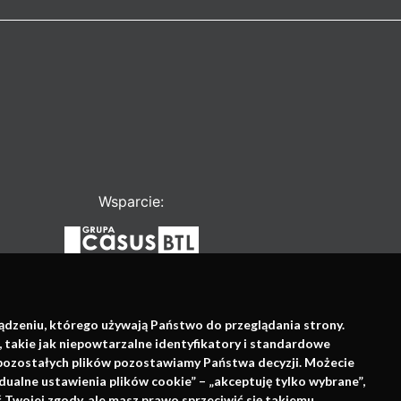
Wsparcie:
ządzeniu, którego używają Państwo do przeglądania strony.
, takie jak niepowtarzalne identyfikatory i standardowe
e pozostałych plików pozostawiamy Państwa decyzji. Możecie
dualne ustawienia plików cookie” – „akceptuję tylko wybrane”,
Twojej zgody, ale masz prawo sprzeciwić się takiemu