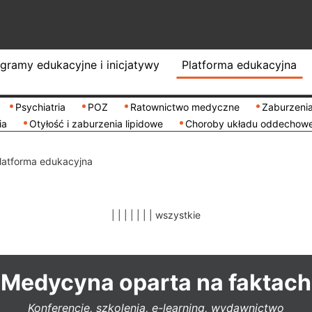
gramy edukacyjne i inicjatywy
Platforma edukacyjna
Psychiatria
POZ
Ratownictwo medyczne
Zaburzenia
ia
Otyłość i zaburzenia lipidowe
Choroby układu oddechow
latforma edukacyjna
|
|
|
|
|
|
|
wszystkie
Medycyna oparta na faktach
Konferencje, szkolenia, e-learning, wydawnictwo