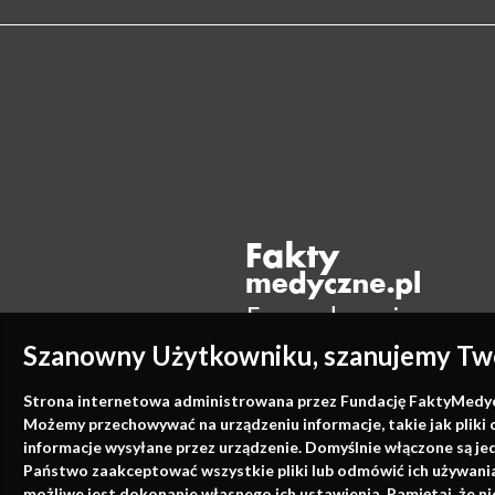
Szanowny Użytkowniku, szanujemy Two
Strona internetowa administrowana przez Fundację FaktyMedyczne
Możemy przechowywać na urządzeniu informacje, takie jak pliki 
informacje wysyłane przez urządzenie. Domyślnie włączone są je
Państwo zaakceptować wszystkie pliki lub odmówić ich używania 
możliwe jest dokonanie własnego ich ustawienia. Pamiętaj, że 