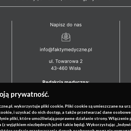
Napisz do nas
info@faktymedyczne.pl
ul. Towarowa 2
43-460 Wisła
Redakcja medyczna:
ul. Wolności 338b
ją prywatność.
41-800 Zabrze
.pl. wykorzystuje pliki cookie. Pliki cookie są umieszczane na ur
Biuro Zarządu Fundacji:
cookie, i uzyskać do nich dostęp, a także przetwarzać dane osobowe
ul. Rodawska 26
dynie pliki, które umożliwiają poprawne działanie strony. Włączeni
61-312 Poznań
(z wyjątkiem niezbędnych jeżeli takie będą). Wykorzystując „Indywi
niektóre rodzaje przetwarzania danych osobowych mogą nie wymagać 