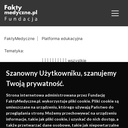
FaktyMedyczne
Platforma edukacyjna
Tematyka:
|
|
|
|
|
|
|
|
|
|
wszystkie
Szanowny Użytkowniku, szanujemy
Twoją prywatność.
Medycyna oparta na
Strona internetowa administrowana przez Fundację
faktach
FaktyMedyczne.pl. wykorzystuje pliki cookie. Pliki cookie są
umieszczane na urządzeniu, którego używają Państwo do
Konferencje, szkolenia, e-learning, wydawnictwo
przeglądania strony. Możemy przechowywać na urządzeniu
informacje, takie jak pliki cookie, i uzyskać do nich dostęp, a
także przetwarzać dane osobowe, takie jak niepowtarzalne