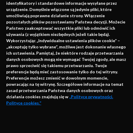
identyfikatory i standardowe informacje wysyłane przez
urządzenie. Domyślnie włączone są jedynie pliki, które
umożliwiają poprawne działanie strony. Włączenie
pozostałych plików pozostawiamy Państwa decyzji. Możecie
Państwo zaakceptować wszystkie pliki lub odmówić ich
używania (z wyjątkiem niezbędnych jeżeli takie będą).
Napisz do nas
Wykorzystując „Indywidualne ustawienia plików cookie” –
„akceptuję tylko wybrane”, możliwe jest dokonanie własnego
ich ustawienia. Pamiętaj, że niektóre rodzaje przetwarzania
danych osobowych mogą nie wymagać Twojej zgody, ale masz
info@faktymedyczne.pl
prawo sprzeciwić się takiemu przetwarzaniu. Twoje
preferencje będą mieć zastosowanie tylko do tej witryny.
ul. Towarowa 2
Preferencje możesz zmienić w dowolnym momencie,
43-460 Wisła
powracając na tę witrynę. Szczegółowe informacje na temat
zasad przetwarzania Państwa danych osobowych oraz
Redakcja medyczna:
działania cookies znajdują się w
„Polityce prywatności.
ul. Wolności 338b
Polityce cookies.”
41-800 Zabrze
Biuro Zarządu Fundacji:
AKCEPTUJĘ
ul. Rodawska 26
Strona korzysta z plików cookies i innych technologii