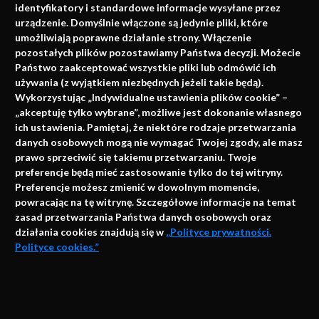
identyfikatory i standardowe informacje wysyłane przez
urządzenie. Domyślnie włączone są jedynie pliki, które
umożliwiają poprawne działanie strony. Włączenie
pozostałych plików pozostawiamy Państwa decyzji. Możecie
Państwo zaakceptować wszystkie pliki lub odmówić ich
używania (z wyjątkiem niezbędnych jeżeli takie będą).
Napisz do nas
Wykorzystując „Indywidualne ustawienia plików cookie” –
„akceptuję tylko wybrane”, możliwe jest dokonanie własnego
ich ustawienia. Pamiętaj, że niektóre rodzaje przetwarzania
danych osobowych mogą nie wymagać Twojej zgody, ale masz
info@faktymedyczne.pl
prawo sprzeciwić się takiemu przetwarzaniu. Twoje
preferencje będą mieć zastosowanie tylko do tej witryny.
ul. Towarowa 2
Preferencje możesz zmienić w dowolnym momencie,
43-460 Wisła
powracając na tę witrynę. Szczegółowe informacje na temat
zasad przetwarzania Państwa danych osobowych oraz
Redakcja medyczna:
działania cookies znajdują się w
„Polityce prywatności.
ul. Wolności 338b
Polityce cookies.”
41-800 Zabrze
Biuro Zarządu Fundacji:
AKCEPTUJĘ
ul. Rodawska 26
Strona korzysta z plików cookies i innych technologii