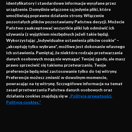
identyfikatory i standardowe informacje wysyłane przez
urządzenie. Domyślnie włączone są jedynie pliki, które
umożliwiają poprawne działanie strony. Włączenie
pozostałych plików pozostawiamy Państwa decyzji. Możecie
Państwo zaakceptować wszystkie pliki lub odmówić ich
używania (z wyjątkiem niezbędnych jeżeli takie będą).
Napisz do nas
Wykorzystując „Indywidualne ustawienia plików cookie” –
„akceptuję tylko wybrane”, możliwe jest dokonanie własnego
ich ustawienia. Pamiętaj, że niektóre rodzaje przetwarzania
danych osobowych mogą nie wymagać Twojej zgody, ale masz
info@faktymedyczne.pl
prawo sprzeciwić się takiemu przetwarzaniu. Twoje
preferencje będą mieć zastosowanie tylko do tej witryny.
ul. Towarowa 2
Preferencje możesz zmienić w dowolnym momencie,
43-460 Wisła
powracając na tę witrynę. Szczegółowe informacje na temat
zasad przetwarzania Państwa danych osobowych oraz
Redakcja medyczna:
działania cookies znajdują się w
„Polityce prywatności.
ul. Wolności 338b
Polityce cookies.”
41-800 Zabrze
Biuro Zarządu Fundacji:
AKCEPTUJĘ
ul. Rodawska 26
Strona korzysta z plików cookies i innych technologii