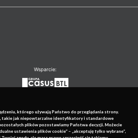
Wsparcie:
ządzeniu, którego używają Państwo do przeglądania strony.
, takie jak niepowtarzalne identyfikatory i standardowe
e pozostałych plików pozostawiamy Państwa decyzji. Możecie
dualne ustawienia plików cookie” – „akceptuję tylko wybrane”,
Twojej zgody, ale masz prawo sprzeciwić się takiemu