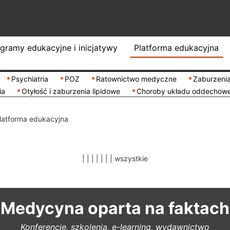
gramy edukacyjne i inicjatywy
Platforma edukacyjna
Psychiatria
POZ
Ratownictwo medyczne
Zaburzenia
ia
Otyłość i zaburzenia lipidowe
Choroby układu oddechow
latforma edukacyjna
|
|
|
|
|
|
|
wszystkie
Medycyna oparta na faktach
Konferencje, szkolenia, e-learning, wydawnictwo