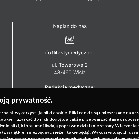
Napisz do nas
info@faktymedyczne.pl
ul. Towarowa 2
43-460 Wisła
Redakcja medyczna:
ul. Wolności 338b
ją prywatność.
41-800 Zabrze
.pl. wykorzystuje pliki cookie. Pliki cookie są umieszczane na ur
Biuro Zarządu Fundacji:
cookie, i uzyskać do nich dostęp, a także przetwarzać dane osobowe
ul. Rodawska 26
dynie pliki, które umożliwiają poprawne działanie strony. Włączeni
61-312 Poznań
(z wyjątkiem niezbędnych jeżeli takie będą). Wykorzystując „Indywi
niektóre rodzaje przetwarzania danych osobowych mogą nie wymagać 