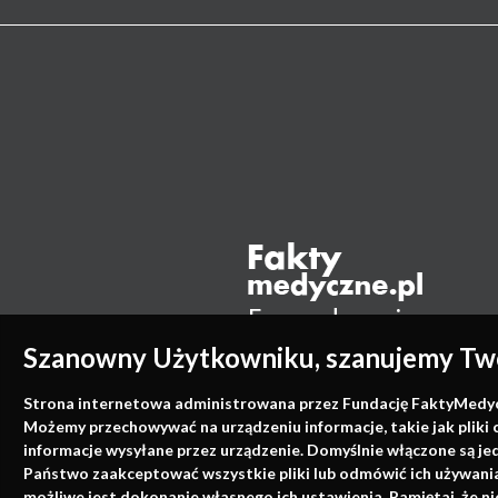
Szanowny Użytkowniku, szanujemy Two
Strona internetowa administrowana przez Fundację FaktyMedyczne
Możemy przechowywać na urządzeniu informacje, takie jak pliki 
informacje wysyłane przez urządzenie. Domyślnie włączone są je
Państwo zaakceptować wszystkie pliki lub odmówić ich używania 
możliwe jest dokonanie własnego ich ustawienia. Pamiętaj, że 