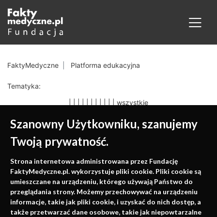
FaktyMedyczne
Platforma edukacyjna
Tematyka:
|
|
|
|
|
|
|
|
|
|
|
wszystkie
Szanowny Użytkowniku, szanujemy
Twoją prywatność.
Medycyna oparta na
Strona internetowa administrowana przez Fundację
faktach
FaktyMedyczne.pl. wykorzystuje pliki cookie. Pliki cookie są
umieszczane na urządzeniu, którego używają Państwo do
Konferencje, szkolenia, e-learning, wydawnictwo
przeglądania strony. Możemy przechowywać na urządzeniu
informacje, takie jak pliki cookie, i uzyskać do nich dostęp, a
także przetwarzać dane osobowe, takie jak niepowtarzalne