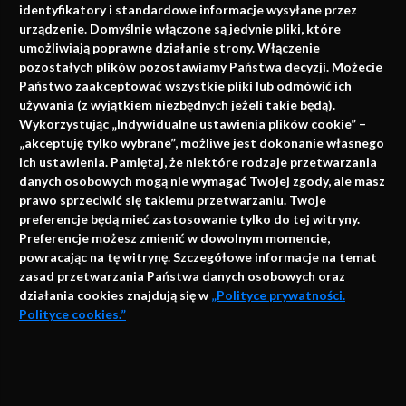
identyfikatory i standardowe informacje wysyłane przez
urządzenie. Domyślnie włączone są jedynie pliki, które
umożliwiają poprawne działanie strony. Włączenie
pozostałych plików pozostawiamy Państwa decyzji. Możecie
Państwo zaakceptować wszystkie pliki lub odmówić ich
używania (z wyjątkiem niezbędnych jeżeli takie będą).
Napisz do nas
Wykorzystując „Indywidualne ustawienia plików cookie” –
„akceptuję tylko wybrane”, możliwe jest dokonanie własnego
ich ustawienia. Pamiętaj, że niektóre rodzaje przetwarzania
danych osobowych mogą nie wymagać Twojej zgody, ale masz
info@faktymedyczne.pl
prawo sprzeciwić się takiemu przetwarzaniu. Twoje
preferencje będą mieć zastosowanie tylko do tej witryny.
ul. Towarowa 2
Preferencje możesz zmienić w dowolnym momencie,
43-460 Wisła
powracając na tę witrynę. Szczegółowe informacje na temat
zasad przetwarzania Państwa danych osobowych oraz
Redakcja medyczna:
działania cookies znajdują się w
„Polityce prywatności.
ul. Wolności 338b
Polityce cookies.”
41-800 Zabrze
Biuro Zarządu Fundacji:
AKCEPTUJĘ
ul. Rodawska 26
Strona korzysta z plików cookies i innych technologii