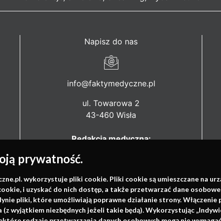
Napisz do nas
info@faktymedyczne.pl
ul. Towarowa 2
43-460 Wisła
Redakcja medyczna:
ul. Wolności 338b
ją prywatność.
41-800 Zabrze
.pl. wykorzystuje pliki cookie. Pliki cookie są umieszczane na ur
Biuro Zarządu Fundacji:
cookie, i uzyskać do nich dostęp, a także przetwarzać dane osobowe
ul. Rodawska 26
dynie pliki, które umożliwiają poprawne działanie strony. Włączeni
61-312 Poznań
(z wyjątkiem niezbędnych jeżeli takie będą). Wykorzystując „Indywi
niektóre rodzaje przetwarzania danych osobowych mogą nie wymagać 