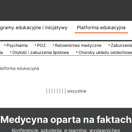
gramy edukacyjne i inicjatywy
Platforma edukacyjna
Psychiatria
POZ
Ratownictwo medyczne
Zaburzenia
ia
Otyłość i zaburzenia lipidowe
Choroby układu oddechow
latforma edukacyjna
|
|
|
|
|
|
|
|
wszystkie
Medycyna oparta na faktach
Konferencje, szkolenia, e-learning, wydawnictwo