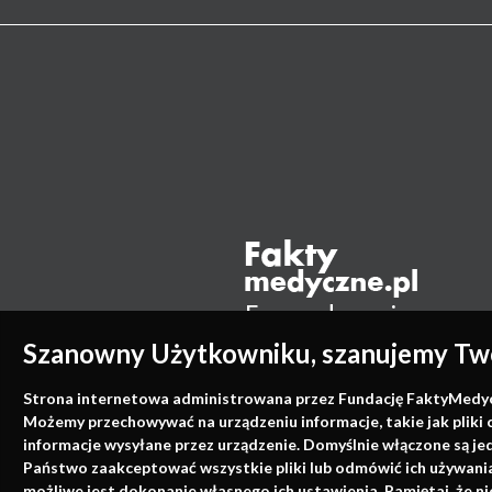
Szanowny Użytkowniku, szanujemy Two
Strona internetowa administrowana przez Fundację FaktyMedyczne
Możemy przechowywać na urządzeniu informacje, takie jak pliki 
informacje wysyłane przez urządzenie. Domyślnie włączone są je
Państwo zaakceptować wszystkie pliki lub odmówić ich używania 
możliwe jest dokonanie własnego ich ustawienia. Pamiętaj, że 