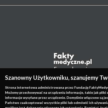
Szanowny Użytkowniku, szanujemy Two
Strona internetowa administrowana przez Fundację FaktyMedyczne
Możemy przechowywać na urządzeniu informacje, takie jak pliki 
informacje wysyłane przez urządzenie. Domyślnie włączone są je
Państwo zaakceptować wszystkie pliki lub odmówić ich używania 
możliwe jest dokonanie własnego ich ustawienia. Pamiętaj, że 