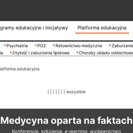
gramy edukacyjne i inicjatywy
Platforma edukacyjna
Psychiatria
POZ
Ratownictwo medyczne
Zaburzenia
ia
Otyłość i zaburzenia lipidowe
Choroby układu oddechow
latforma edukacyjna
|
|
|
|
|
|
|
wszystkie
Medycyna oparta na faktach
Konferencje, szkolenia, e-learning, wydawnictwo