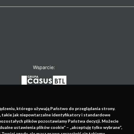
Wsparcie:
ządzeniu, którego używają Państwo do przeglądania strony.
, takie jak niepowtarzalne identyfikatory i standardowe
e pozostałych plików pozostawiamy Państwa decyzji. Możecie
dualne ustawienia plików cookie” – „akceptuję tylko wybrane”,
Twojej zgody, ale masz prawo sprzeciwić się takiemu