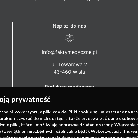
Napisz do nas
info@faktymedyczne.pl
ul. Towarowa 2
43-460 Wisła
Redakcja medyczna:
ul. Wolności 338b
ją prywatność.
41-800 Zabrze
.pl. wykorzystuje pliki cookie. Pliki cookie są umieszczane na ur
Biuro Zarządu Fundacji:
cookie, i uzyskać do nich dostęp, a także przetwarzać dane osobowe
ul. Rodawska 26
dynie pliki, które umożliwiają poprawne działanie strony. Włączeni
61-312 Poznań
(z wyjątkiem niezbędnych jeżeli takie będą). Wykorzystując „Indywi
niektóre rodzaje przetwarzania danych osobowych mogą nie wymagać 