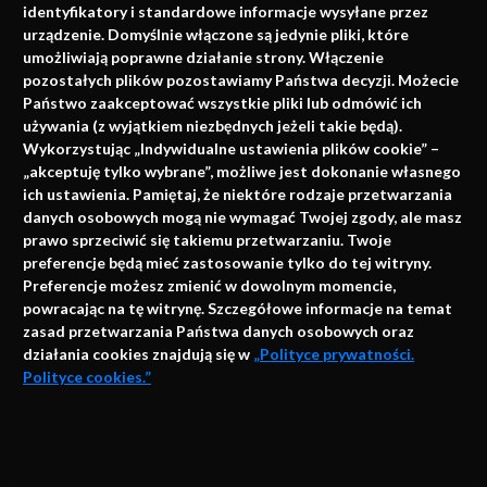
identyfikatory i standardowe informacje wysyłane przez
urządzenie. Domyślnie włączone są jedynie pliki, które
umożliwiają poprawne działanie strony. Włączenie
pozostałych plików pozostawiamy Państwa decyzji. Możecie
Państwo zaakceptować wszystkie pliki lub odmówić ich
używania (z wyjątkiem niezbędnych jeżeli takie będą).
Napisz do nas
Wykorzystując „Indywidualne ustawienia plików cookie” –
„akceptuję tylko wybrane”, możliwe jest dokonanie własnego
ich ustawienia. Pamiętaj, że niektóre rodzaje przetwarzania
danych osobowych mogą nie wymagać Twojej zgody, ale masz
info@faktymedyczne.pl
prawo sprzeciwić się takiemu przetwarzaniu. Twoje
preferencje będą mieć zastosowanie tylko do tej witryny.
ul. Towarowa 2
Preferencje możesz zmienić w dowolnym momencie,
43-460 Wisła
powracając na tę witrynę. Szczegółowe informacje na temat
zasad przetwarzania Państwa danych osobowych oraz
Redakcja medyczna:
działania cookies znajdują się w
„Polityce prywatności.
ul. Wolności 338b
Polityce cookies.”
41-800 Zabrze
Biuro Zarządu Fundacji:
AKCEPTUJĘ
ul. Rodawska 26
Strona korzysta z plików cookies i innych technologii