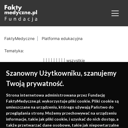
FaktyMedyczne
Platforma edukacyjna
Tematyka:
|
|
|
|
|
|
|
|
|
wszystkie
Szanowny Użytkowniku, szanujemy
Twoją prywatność.
Medycyna oparta na
Strona internetowa administrowana przez Fundację
faktach
FaktyMedyczne.pl. wykorzystuje pliki cookie. Pliki cookie są
umieszczane na urządzeniu, którego używają Państwo do
Konferencje, szkolenia, e-learning, wydawnictwo
przeglądania strony. Możemy przechowywać na urządzeniu
informacje, takie jak pliki cookie, i uzyskać do nich dostęp, a
także przetwarzać dane osobowe, takie jak niepowtarzalne