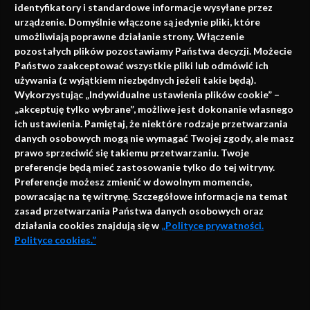
identyfikatory i standardowe informacje wysyłane przez
urządzenie. Domyślnie włączone są jedynie pliki, które
umożliwiają poprawne działanie strony. Włączenie
pozostałych plików pozostawiamy Państwa decyzji. Możecie
Państwo zaakceptować wszystkie pliki lub odmówić ich
używania (z wyjątkiem niezbędnych jeżeli takie będą).
Napisz do nas
Wykorzystując „Indywidualne ustawienia plików cookie” –
„akceptuję tylko wybrane”, możliwe jest dokonanie własnego
ich ustawienia. Pamiętaj, że niektóre rodzaje przetwarzania
danych osobowych mogą nie wymagać Twojej zgody, ale masz
info@faktymedyczne.pl
prawo sprzeciwić się takiemu przetwarzaniu. Twoje
preferencje będą mieć zastosowanie tylko do tej witryny.
ul. Towarowa 2
Preferencje możesz zmienić w dowolnym momencie,
43-460 Wisła
powracając na tę witrynę. Szczegółowe informacje na temat
zasad przetwarzania Państwa danych osobowych oraz
Redakcja medyczna:
działania cookies znajdują się w
„Polityce prywatności.
ul. Wolności 338b
Polityce cookies.”
41-800 Zabrze
Biuro Zarządu Fundacji:
AKCEPTUJĘ
ul. Rodawska 26
Strona korzysta z plików cookies i innych technologii