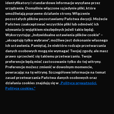
identyfikatory i standardowe informacje wysyłane przez
urządzenie. Domyślnie włączone są jedynie pliki, które
umożliwiają poprawne działanie strony. Włączenie
pozostałych plików pozostawiamy Państwa decyzji. Możecie
Państwo zaakceptować wszystkie pliki lub odmówić ich
używania (z wyjątkiem niezbędnych jeżeli takie będą).
Napisz do nas
Wykorzystując „Indywidualne ustawienia plików cookie” –
„akceptuję tylko wybrane”, możliwe jest dokonanie własnego
ich ustawienia. Pamiętaj, że niektóre rodzaje przetwarzania
danych osobowych mogą nie wymagać Twojej zgody, ale masz
info@faktymedyczne.pl
prawo sprzeciwić się takiemu przetwarzaniu. Twoje
preferencje będą mieć zastosowanie tylko do tej witryny.
ul. Towarowa 2
Preferencje możesz zmienić w dowolnym momencie,
43-460 Wisła
powracając na tę witrynę. Szczegółowe informacje na temat
zasad przetwarzania Państwa danych osobowych oraz
Redakcja medyczna:
działania cookies znajdują się w
„Polityce prywatności.
ul. Wolności 338b
Polityce cookies.”
41-800 Zabrze
Biuro Zarządu Fundacji:
AKCEPTUJĘ
ul. Rodawska 26
Strona korzysta z plików cookies i innych technologii