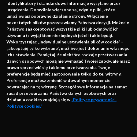
identyfikatory i standardowe informacje wysyłane przez
urządzenie. Domyślnie włączone są jedynie pliki, które
umożliwiają poprawne działanie strony. Włączenie
pozostałych plików pozostawiamy Państwa decyzji. Możecie
Państwo zaakceptować wszystkie pliki lub odmówić ich
używania (z wyjątkiem niezbędnych jeżeli takie będą).
Napisz do nas
Wykorzystując „Indywidualne ustawienia plików cookie” –
„akceptuję tylko wybrane”, możliwe jest dokonanie własnego
ich ustawienia. Pamiętaj, że niektóre rodzaje przetwarzania
danych osobowych mogą nie wymagać Twojej zgody, ale masz
info@faktymedyczne.pl
prawo sprzeciwić się takiemu przetwarzaniu. Twoje
preferencje będą mieć zastosowanie tylko do tej witryny.
ul. Towarowa 2
Preferencje możesz zmienić w dowolnym momencie,
43-460 Wisła
powracając na tę witrynę. Szczegółowe informacje na temat
zasad przetwarzania Państwa danych osobowych oraz
Redakcja medyczna:
działania cookies znajdują się w
„Polityce prywatności.
ul. Wolności 338b
Polityce cookies.”
41-800 Zabrze
Biuro Zarządu Fundacji:
AKCEPTUJĘ
ul. Rodawska 26
Strona korzysta z plików cookies i innych technologii