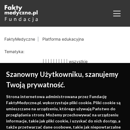
FaktyMedyczne
Platforma edukacyjna
Tematyka:
|
|
|
|
|
|
|
|
|
|
wszystkie
Szanowny Użytkowniku, szanujemy
Twoją prywatność.
Medycyna oparta na
Strona internetowa administrowana przez Fundację
faktach
FaktyMedyczne.pl. wykorzystuje pliki cookie. Pliki cookie są
umieszczane na urządzeniu, którego używają Państwo do
Konferencje, szkolenia, e-learning, wydawnictwo
przeglądania strony. Możemy przechowywać na urządzeniu
informacje, takie jak pliki cookie, i uzyskać do nich dostęp, a
także przetwarzać dane osobowe, takie jak niepowtarzalne