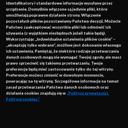
identyfikatory i standardowe informacje wysyłane przez
urządzenie. Domyślnie włączone są jedynie pliki, które
umożliwiają poprawne działanie strony. Włączenie
pozostałych plików pozostawiamy Państwa decyzji. Możecie
Państwo zaakceptować wszystkie pliki lub odmówić ich
używania (z wyjątkiem niezbędnych jeżeli takie będą).
Napisz do nas
Wykorzystując „Indywidualne ustawienia plików cookie” –
„akceptuję tylko wybrane”, możliwe jest dokonanie własnego
ich ustawienia. Pamiętaj, że niektóre rodzaje przetwarzania
danych osobowych mogą nie wymagać Twojej zgody, ale masz
info@faktymedyczne.pl
prawo sprzeciwić się takiemu przetwarzaniu. Twoje
preferencje będą mieć zastosowanie tylko do tej witryny.
ul. Towarowa 2
Preferencje możesz zmienić w dowolnym momencie,
43-460 Wisła
powracając na tę witrynę. Szczegółowe informacje na temat
zasad przetwarzania Państwa danych osobowych oraz
Redakcja medyczna:
działania cookies znajdują się w
„Polityce prywatności.
ul. Wolności 338b
Polityce cookies.”
41-800 Zabrze
Biuro Zarządu Fundacji:
AKCEPTUJĘ
ul. Rodawska 26
Strona korzysta z plików cookies i innych technologii