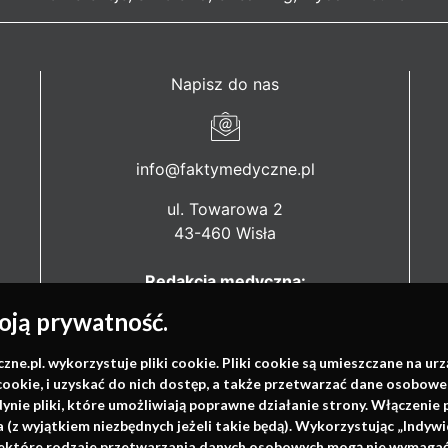
Napisz do nas
info@faktymedyczne.pl
ul. Towarowa 2
43-460 Wisła
Redakcja medyczna:
ul. Wolności 338b
ją prywatność.
41-800 Zabrze
.pl. wykorzystuje pliki cookie. Pliki cookie są umieszczane na ur
Biuro Zarządu Fundacji:
cookie, i uzyskać do nich dostęp, a także przetwarzać dane osobowe
ul. Rodawska 26
dynie pliki, które umożliwiają poprawne działanie strony. Włączeni
61-312 Poznań
(z wyjątkiem niezbędnych jeżeli takie będą). Wykorzystując „Indywi
niektóre rodzaje przetwarzania danych osobowych mogą nie wymagać 