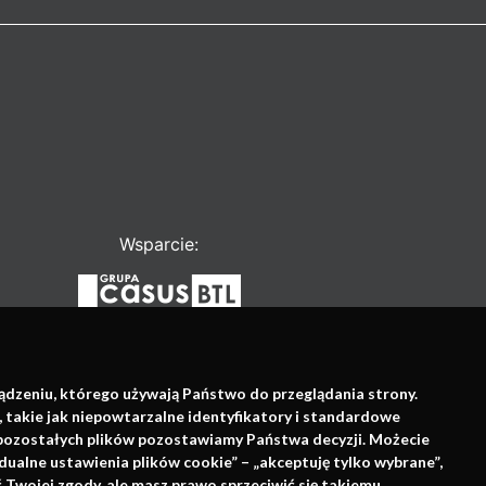
Wsparcie:
ządzeniu, którego używają Państwo do przeglądania strony.
, takie jak niepowtarzalne identyfikatory i standardowe
e pozostałych plików pozostawiamy Państwa decyzji. Możecie
dualne ustawienia plików cookie” – „akceptuję tylko wybrane”,
Twojej zgody, ale masz prawo sprzeciwić się takiemu