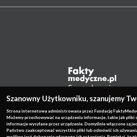
Szanowny Użytkowniku, szanujemy Two
Strona internetowa administrowana przez Fundację FaktyMedyczne
Możemy przechowywać na urządzeniu informacje, takie jak pliki 
informacje wysyłane przez urządzenie. Domyślnie włączone są je
Państwo zaakceptować wszystkie pliki lub odmówić ich używania 
możliwe jest dokonanie własnego ich ustawienia. Pamiętaj, że 