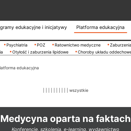
gramy edukacyjne i inicjatywy
Platforma edukacyjna
Psychiatria
POZ
Ratownictwo medyczne
Zaburzenia
ia
Otyłość i zaburzenia lipidowe
Choroby układu oddechow
latforma edukacyjna
|
|
|
|
|
|
|
|
|
|
wszystkie
Medycyna oparta na faktach
Konferencje, szkolenia, e-learning, wydawnictwo