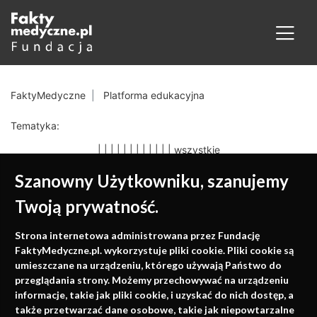
FaktyMedyczne
Platforma edukacyjna
Tematyka:
|
|
|
|
|
|
|
|
|
|
|
|
wszystkie
Szanowny Użytkowniku, szanujemy
Twoją prywatność.
Medycyna oparta na
Strona internetowa administrowana przez Fundację
faktach
FaktyMedyczne.pl. wykorzystuje pliki cookie. Pliki cookie są
umieszczane na urządzeniu, którego używają Państwo do
Konferencje, szkolenia, e-learning, wydawnictwo
przeglądania strony. Możemy przechowywać na urządzeniu
informacje, takie jak pliki cookie, i uzyskać do nich dostęp, a
także przetwarzać dane osobowe, takie jak niepowtarzalne