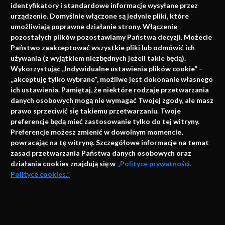
identyfikatory i standardowe informacje wysyłane przez
urządzenie. Domyślnie włączone są jedynie pliki, które
umożliwiają poprawne działanie strony. Włączenie
pozostałych plików pozostawiamy Państwa decyzji. Możecie
Państwo zaakceptować wszystkie pliki lub odmówić ich
używania (z wyjątkiem niezbędnych jeżeli takie będą).
Napisz do nas
Wykorzystując „Indywidualne ustawienia plików cookie” –
„akceptuję tylko wybrane”, możliwe jest dokonanie własnego
ich ustawienia. Pamiętaj, że niektóre rodzaje przetwarzania
danych osobowych mogą nie wymagać Twojej zgody, ale masz
info@faktymedyczne.pl
prawo sprzeciwić się takiemu przetwarzaniu. Twoje
preferencje będą mieć zastosowanie tylko do tej witryny.
ul. Towarowa 2
Preferencje możesz zmienić w dowolnym momencie,
43-460 Wisła
powracając na tę witrynę. Szczegółowe informacje na temat
zasad przetwarzania Państwa danych osobowych oraz
Redakcja medyczna:
działania cookies znajdują się w
„Polityce prywatności.
ul. Wolności 338b
Polityce cookies.”
41-800 Zabrze
Biuro Zarządu Fundacji:
AKCEPTUJĘ
ul. Rodawska 26
Strona korzysta z plików cookies i innych technologii