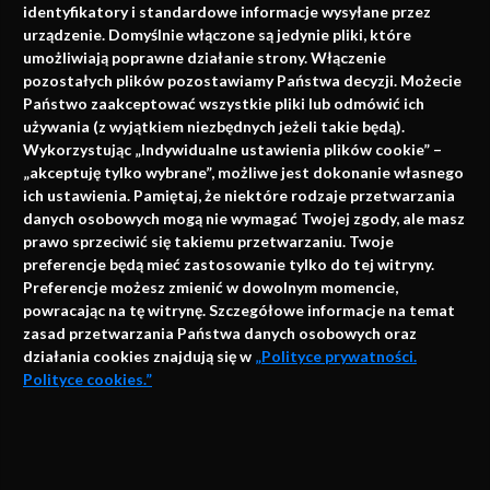
identyfikatory i standardowe informacje wysyłane przez
urządzenie. Domyślnie włączone są jedynie pliki, które
umożliwiają poprawne działanie strony. Włączenie
pozostałych plików pozostawiamy Państwa decyzji. Możecie
Państwo zaakceptować wszystkie pliki lub odmówić ich
używania (z wyjątkiem niezbędnych jeżeli takie będą).
Napisz do nas
Wykorzystując „Indywidualne ustawienia plików cookie” –
„akceptuję tylko wybrane”, możliwe jest dokonanie własnego
ich ustawienia. Pamiętaj, że niektóre rodzaje przetwarzania
danych osobowych mogą nie wymagać Twojej zgody, ale masz
info@faktymedyczne.pl
prawo sprzeciwić się takiemu przetwarzaniu. Twoje
preferencje będą mieć zastosowanie tylko do tej witryny.
ul. Towarowa 2
Preferencje możesz zmienić w dowolnym momencie,
43-460 Wisła
powracając na tę witrynę. Szczegółowe informacje na temat
zasad przetwarzania Państwa danych osobowych oraz
Redakcja medyczna:
działania cookies znajdują się w
„Polityce prywatności.
ul. Wolności 338b
Polityce cookies.”
41-800 Zabrze
Biuro Zarządu Fundacji:
AKCEPTUJĘ
ul. Rodawska 26
Strona korzysta z plików cookies i innych technologii