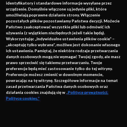
identyfikatory i standardowe informacje wysyłane przez
urządzenie. Domyślnie włączone są jedynie pliki, które
umożliwiają poprawne działanie strony. Włączenie
pozostałych plików pozostawiamy Państwa decyzji. Możecie
Państwo zaakceptować wszystkie pliki lub odmówić ich
używania (z wyjątkiem niezbędnych jeżeli takie będą).
Napisz do nas
Wykorzystując „Indywidualne ustawienia plików cookie” –
„akceptuję tylko wybrane”, możliwe jest dokonanie własnego
ich ustawienia. Pamiętaj, że niektóre rodzaje przetwarzania
danych osobowych mogą nie wymagać Twojej zgody, ale masz
info@faktymedyczne.pl
prawo sprzeciwić się takiemu przetwarzaniu. Twoje
preferencje będą mieć zastosowanie tylko do tej witryny.
ul. Towarowa 2
Preferencje możesz zmienić w dowolnym momencie,
43-460 Wisła
powracając na tę witrynę. Szczegółowe informacje na temat
zasad przetwarzania Państwa danych osobowych oraz
Redakcja medyczna:
działania cookies znajdują się w
„Polityce prywatności.
ul. Wolności 338b
Polityce cookies.”
41-800 Zabrze
Biuro Zarządu Fundacji:
AKCEPTUJĘ
ul. Rodawska 26
Strona korzysta z plików cookies i innych technologii