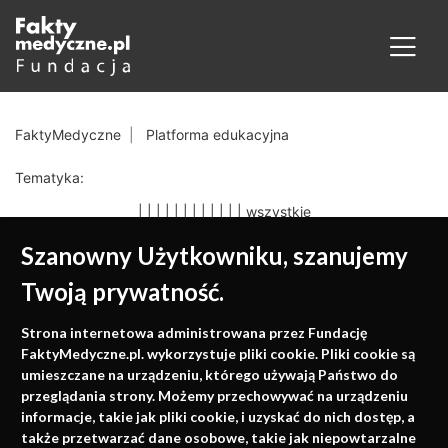
FaktyMedyczne
Platforma edukacyjna
Tematyka:
|
|
|
|
|
|
|
|
|
|
|
|
wszystkie
Szanowny Użytkowniku, szanujemy
Twoją prywatność.
Medycyna oparta na
Strona internetowa administrowana przez Fundację
faktach
FaktyMedyczne.pl. wykorzystuje pliki cookie. Pliki cookie są
umieszczane na urządzeniu, którego używają Państwo do
Konferencje, szkolenia, e-learning, wydawnictwo
przeglądania strony. Możemy przechowywać na urządzeniu
informacje, takie jak pliki cookie, i uzyskać do nich dostęp, a
także przetwarzać dane osobowe, takie jak niepowtarzalne