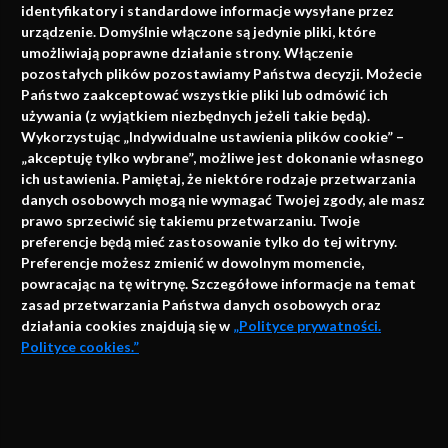
identyfikatory i standardowe informacje wysyłane przez
urządzenie. Domyślnie włączone są jedynie pliki, które
umożliwiają poprawne działanie strony. Włączenie
pozostałych plików pozostawiamy Państwa decyzji. Możecie
Państwo zaakceptować wszystkie pliki lub odmówić ich
używania (z wyjątkiem niezbędnych jeżeli takie będą).
Napisz do nas
Wykorzystując „Indywidualne ustawienia plików cookie” –
„akceptuję tylko wybrane”, możliwe jest dokonanie własnego
ich ustawienia. Pamiętaj, że niektóre rodzaje przetwarzania
danych osobowych mogą nie wymagać Twojej zgody, ale masz
info@faktymedyczne.pl
prawo sprzeciwić się takiemu przetwarzaniu. Twoje
preferencje będą mieć zastosowanie tylko do tej witryny.
ul. Towarowa 2
Preferencje możesz zmienić w dowolnym momencie,
43-460 Wisła
powracając na tę witrynę. Szczegółowe informacje na temat
zasad przetwarzania Państwa danych osobowych oraz
Redakcja medyczna:
działania cookies znajdują się w
„Polityce prywatności.
ul. Wolności 338b
Polityce cookies.”
41-800 Zabrze
Biuro Zarządu Fundacji:
AKCEPTUJĘ
ul. Rodawska 26
Strona korzysta z plików cookies i innych technologii