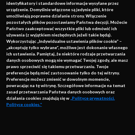
identyfikatory i standardowe informacje wysyłane przez
urządzenie. Domyślnie włączone są jedynie pliki, które
umożliwiają poprawne działanie strony. Włączenie
pozostałych plików pozostawiamy Państwa decyzji. Możecie
Państwo zaakceptować wszystkie pliki lub odmówić ich
używania (z wyjątkiem niezbędnych jeżeli takie będą).
Napisz do nas
Wykorzystując „Indywidualne ustawienia plików cookie” –
„akceptuję tylko wybrane”, możliwe jest dokonanie własnego
ich ustawienia. Pamiętaj, że niektóre rodzaje przetwarzania
danych osobowych mogą nie wymagać Twojej zgody, ale masz
info@faktymedyczne.pl
prawo sprzeciwić się takiemu przetwarzaniu. Twoje
preferencje będą mieć zastosowanie tylko do tej witryny.
ul. Towarowa 2
Preferencje możesz zmienić w dowolnym momencie,
43-460 Wisła
powracając na tę witrynę. Szczegółowe informacje na temat
zasad przetwarzania Państwa danych osobowych oraz
Redakcja medyczna:
działania cookies znajdują się w
„Polityce prywatności.
ul. Wolności 338b
Polityce cookies.”
41-800 Zabrze
Biuro Zarządu Fundacji:
AKCEPTUJĘ
ul. Rodawska 26
Strona korzysta z plików cookies i innych technologii