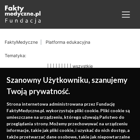
FaktyMedyczne
Platforma edukacyjna
Tematyka:
|
|
|
|
|
|
|
|
|
wszystkie
Szanowny Użytkowniku, szanujemy
Twoją prywatność.
Medycyna oparta na
Strona internetowa administrowana przez Fundację
faktach
FaktyMedyczne.pl. wykorzystuje pliki cookie. Pliki cookie są
umieszczane na urządzeniu, którego używają Państwo do
Konferencje, szkolenia, e-learning, wydawnictwo
przeglądania strony. Możemy przechowywać na urządzeniu
informacje, takie jak pliki cookie, i uzyskać do nich dostęp, a
także przetwarzać dane osobowe, takie jak niepowtarzalne