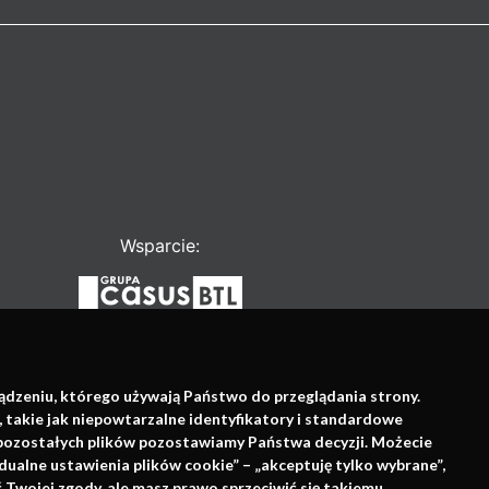
Wsparcie:
ządzeniu, którego używają Państwo do przeglądania strony.
, takie jak niepowtarzalne identyfikatory i standardowe
e pozostałych plików pozostawiamy Państwa decyzji. Możecie
dualne ustawienia plików cookie” – „akceptuję tylko wybrane”,
Twojej zgody, ale masz prawo sprzeciwić się takiemu