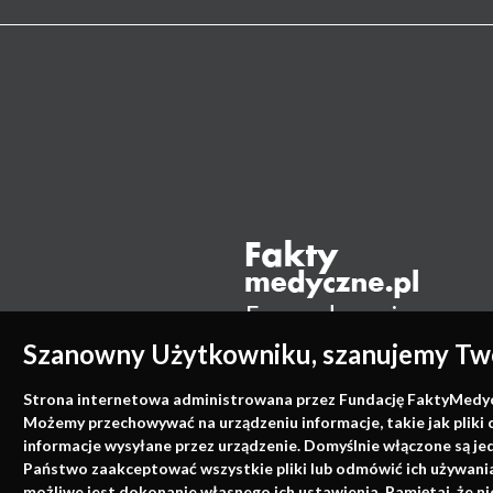
Szanowny Użytkowniku, szanujemy Two
Strona internetowa administrowana przez Fundację FaktyMedyczne
Możemy przechowywać na urządzeniu informacje, takie jak pliki 
informacje wysyłane przez urządzenie. Domyślnie włączone są je
Państwo zaakceptować wszystkie pliki lub odmówić ich używania 
możliwe jest dokonanie własnego ich ustawienia. Pamiętaj, że 