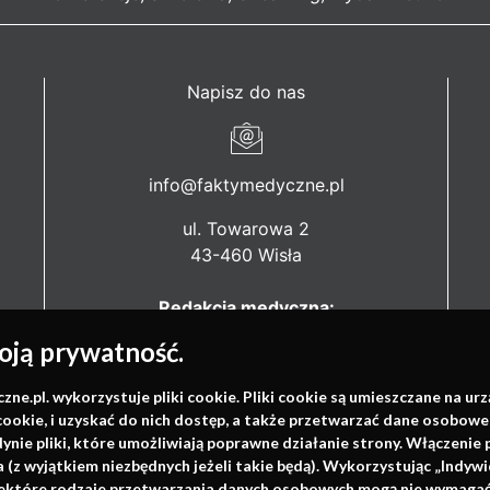
Napisz do nas
info@faktymedyczne.pl
ul. Towarowa 2
43-460 Wisła
Redakcja medyczna:
ul. Wolności 338b
ją prywatność.
41-800 Zabrze
.pl. wykorzystuje pliki cookie. Pliki cookie są umieszczane na ur
Biuro Zarządu Fundacji:
cookie, i uzyskać do nich dostęp, a także przetwarzać dane osobowe
ul. Rodawska 26
dynie pliki, które umożliwiają poprawne działanie strony. Włączeni
61-312 Poznań
(z wyjątkiem niezbędnych jeżeli takie będą). Wykorzystując „Indywi
niektóre rodzaje przetwarzania danych osobowych mogą nie wymagać 