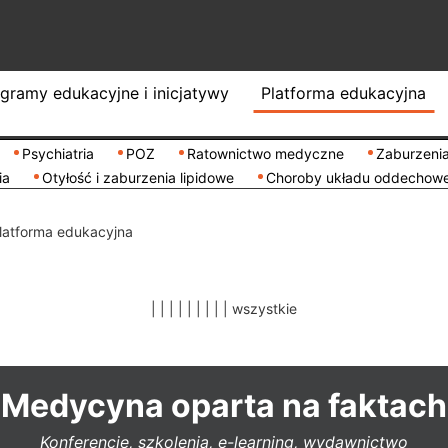
gramy edukacyjne i inicjatywy
Platforma edukacyjna
Psychiatria
POZ
Ratownictwo medyczne
Zaburzenia
ia
Otyłość i zaburzenia lipidowe
Choroby układu oddechow
latforma edukacyjna
|
|
|
|
|
|
|
|
|
wszystkie
Medycyna oparta na faktach
Konferencje, szkolenia, e-learning, wydawnictwo