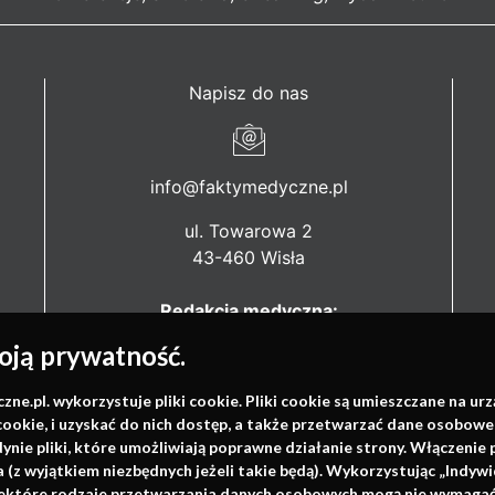
Napisz do nas
info@faktymedyczne.pl
ul. Towarowa 2
43-460 Wisła
Redakcja medyczna:
ul. Wolności 338b
ją prywatność.
41-800 Zabrze
.pl. wykorzystuje pliki cookie. Pliki cookie są umieszczane na ur
Biuro Zarządu Fundacji:
cookie, i uzyskać do nich dostęp, a także przetwarzać dane osobowe
ul. Rodawska 26
dynie pliki, które umożliwiają poprawne działanie strony. Włączeni
61-312 Poznań
(z wyjątkiem niezbędnych jeżeli takie będą). Wykorzystując „Indywi
niektóre rodzaje przetwarzania danych osobowych mogą nie wymagać 