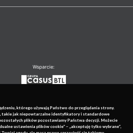
Wsparcie:
ządzeniu, którego używają Państwo do przeglądania strony.
, takie jak niepowtarzalne identyfikatory i standardowe
e pozostałych plików pozostawiamy Państwa decyzji. Możecie
dualne ustawienia plików cookie” – „akceptuję tylko wybrane”,
Twojej zgody, ale masz prawo sprzeciwić się takiemu