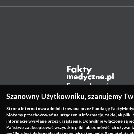
Szanowny Użytkowniku, szanujemy Two
Strona internetowa administrowana przez Fundację FaktyMedyczne
Możemy przechowywać na urządzeniu informacje, takie jak pliki 
informacje wysyłane przez urządzenie. Domyślnie włączone są je
Państwo zaakceptować wszystkie pliki lub odmówić ich używania 
możliwe jest dokonanie własnego ich ustawienia. Pamiętaj, że 