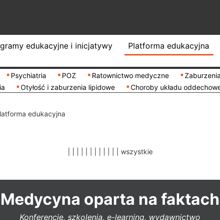
gramy edukacyjne i inicjatywy
Platforma edukacyjna
Psychiatria
POZ
Ratownictwo medyczne
Zaburzenia
ia
Otyłość i zaburzenia lipidowe
Choroby układu oddechow
latforma edukacyjna
|
|
|
|
|
|
|
|
|
|
|
|
wszystkie
Medycyna oparta na faktach
Konferencje, szkolenia, e-learning, wydawnictwo