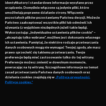
identyfikatory i standardowe informacje wysyłane przez
urządzenie. Domyślnie włączone są jedynie pliki, które
umożliwiają poprawne działanie strony. Włączenie
pozostałych plików pozostawiamy Państwa decyzji. Możecie
Państwo zaakceptować wszystkie pliki lub odmówić ich
używania (z wyjątkiem niezbędnych jeżeli takie będą).
Napisz do nas
Wykorzystując „Indywidualne ustawienia plików cookie” –
„akceptuję tylko wybrane”, możliwe jest dokonanie własnego
ich ustawienia. Pamiętaj, że niektóre rodzaje przetwarzania
danych osobowych mogą nie wymagać Twojej zgody, ale masz
info@faktymedyczne.pl
prawo sprzeciwić się takiemu przetwarzaniu. Twoje
preferencje będą mieć zastosowanie tylko do tej witryny.
ul. Towarowa 2
Preferencje możesz zmienić w dowolnym momencie,
43-460 Wisła
powracając na tę witrynę. Szczegółowe informacje na temat
zasad przetwarzania Państwa danych osobowych oraz
Redakcja medyczna:
działania cookies znajdują się w
„Polityce prywatności.
ul. Wolności 338b
Polityce cookies.”
41-800 Zabrze
Biuro Zarządu Fundacji:
AKCEPTUJĘ
ul. Rodawska 26
Strona korzysta z plików cookies i innych technologii