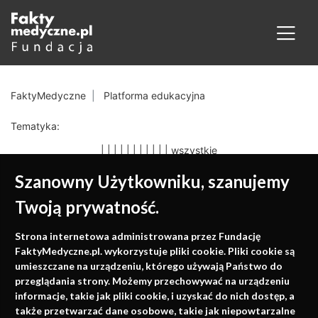
FaktyMedyczne
Platforma edukacyjna
Tematyka:
|
|
|
|
|
|
|
|
|
|
|
wszystkie
Szanowny Użytkowniku, szanujemy
Twoją prywatność.
Medycyna oparta na
Strona internetowa administrowana przez Fundację
faktach
FaktyMedyczne.pl. wykorzystuje pliki cookie. Pliki cookie są
umieszczane na urządzeniu, którego używają Państwo do
Konferencje, szkolenia, e-learning, wydawnictwo
przeglądania strony. Możemy przechowywać na urządzeniu
informacje, takie jak pliki cookie, i uzyskać do nich dostęp, a
także przetwarzać dane osobowe, takie jak niepowtarzalne