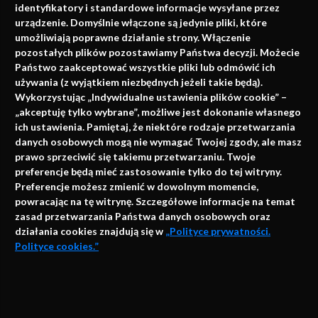
identyfikatory i standardowe informacje wysyłane przez
urządzenie. Domyślnie włączone są jedynie pliki, które
umożliwiają poprawne działanie strony. Włączenie
pozostałych plików pozostawiamy Państwa decyzji. Możecie
Państwo zaakceptować wszystkie pliki lub odmówić ich
używania (z wyjątkiem niezbędnych jeżeli takie będą).
Napisz do nas
Wykorzystując „Indywidualne ustawienia plików cookie” –
„akceptuję tylko wybrane”, możliwe jest dokonanie własnego
ich ustawienia. Pamiętaj, że niektóre rodzaje przetwarzania
danych osobowych mogą nie wymagać Twojej zgody, ale masz
info@faktymedyczne.pl
prawo sprzeciwić się takiemu przetwarzaniu. Twoje
preferencje będą mieć zastosowanie tylko do tej witryny.
ul. Towarowa 2
Preferencje możesz zmienić w dowolnym momencie,
43-460 Wisła
powracając na tę witrynę. Szczegółowe informacje na temat
zasad przetwarzania Państwa danych osobowych oraz
Redakcja medyczna:
działania cookies znajdują się w
„Polityce prywatności.
ul. Wolności 338b
Polityce cookies.”
41-800 Zabrze
Biuro Zarządu Fundacji:
AKCEPTUJĘ
ul. Rodawska 26
Strona korzysta z plików cookies i innych technologii