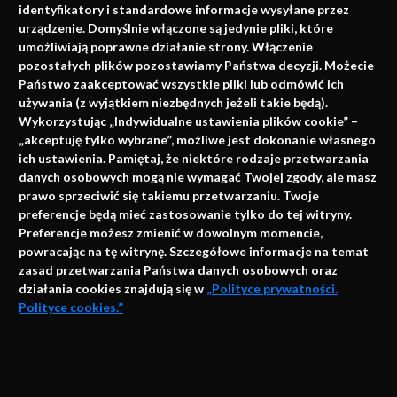
identyfikatory i standardowe informacje wysyłane przez
urządzenie. Domyślnie włączone są jedynie pliki, które
umożliwiają poprawne działanie strony. Włączenie
pozostałych plików pozostawiamy Państwa decyzji. Możecie
Państwo zaakceptować wszystkie pliki lub odmówić ich
używania (z wyjątkiem niezbędnych jeżeli takie będą).
Napisz do nas
Wykorzystując „Indywidualne ustawienia plików cookie” –
„akceptuję tylko wybrane”, możliwe jest dokonanie własnego
ich ustawienia. Pamiętaj, że niektóre rodzaje przetwarzania
danych osobowych mogą nie wymagać Twojej zgody, ale masz
info@faktymedyczne.pl
prawo sprzeciwić się takiemu przetwarzaniu. Twoje
preferencje będą mieć zastosowanie tylko do tej witryny.
ul. Towarowa 2
Preferencje możesz zmienić w dowolnym momencie,
43-460 Wisła
powracając na tę witrynę. Szczegółowe informacje na temat
zasad przetwarzania Państwa danych osobowych oraz
Redakcja medyczna:
działania cookies znajdują się w
„Polityce prywatności.
ul. Wolności 338b
Polityce cookies.”
41-800 Zabrze
Biuro Zarządu Fundacji:
AKCEPTUJĘ
ul. Rodawska 26
Strona korzysta z plików cookies i innych technologii