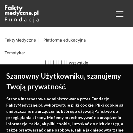
FaktyMedyczne
Platforma edukacyjna
Tematyka:
|
|
|
|
|
|
|
|
|
wszystkie
Szanowny Użytkowniku, szanujemy
Twoją prywatność.
Medycyna oparta na
Strona internetowa administrowana przez Fundację
faktach
FaktyMedyczne.pl. wykorzystuje pliki cookie. Pliki cookie są
umieszczane na urządzeniu, którego używają Państwo do
Konferencje, szkolenia, e-learning, wydawnictwo
przeglądania strony. Możemy przechowywać na urządzeniu
informacje, takie jak pliki cookie, i uzyskać do nich dostęp, a
także przetwarzać dane osobowe, takie jak niepowtarzalne