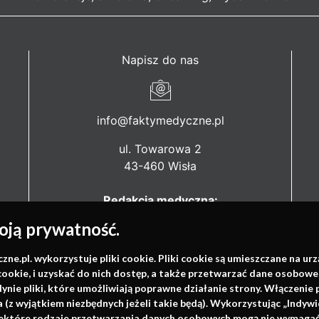
Napisz do nas
info@faktymedyczne.pl
ul. Towarowa 2
43-460 Wisła
Redakcja medyczna:
ul. Wolności 338b
ją prywatność.
41-800 Zabrze
.pl. wykorzystuje pliki cookie. Pliki cookie są umieszczane na ur
Biuro Zarządu Fundacji:
cookie, i uzyskać do nich dostęp, a także przetwarzać dane osobowe
ul. Rodawska 26
dynie pliki, które umożliwiają poprawne działanie strony. Włączeni
61-312 Poznań
(z wyjątkiem niezbędnych jeżeli takie będą). Wykorzystując „Indywi
niektóre rodzaje przetwarzania danych osobowych mogą nie wymagać 