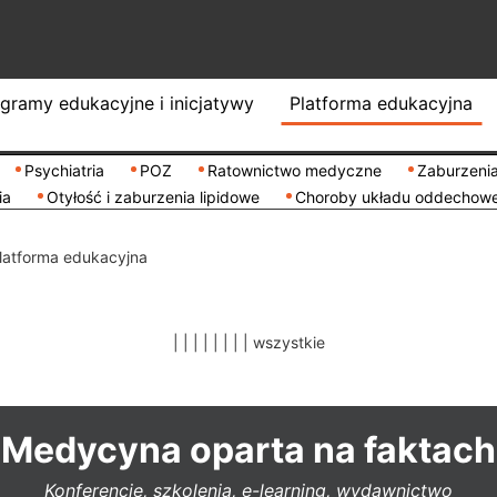
gramy edukacyjne i inicjatywy
Platforma edukacyjna
Psychiatria
POZ
Ratownictwo medyczne
Zaburzenia
ia
Otyłość i zaburzenia lipidowe
Choroby układu oddechow
latforma edukacyjna
|
|
|
|
|
|
|
|
wszystkie
Medycyna oparta na faktach
Konferencje, szkolenia, e-learning, wydawnictwo