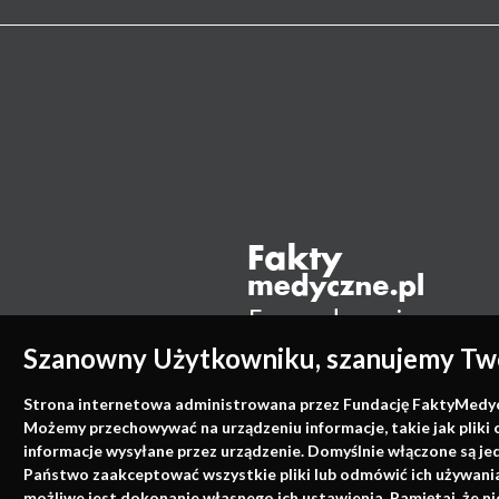
Szanowny Użytkowniku, szanujemy Two
Strona internetowa administrowana przez Fundację FaktyMedyczne
Możemy przechowywać na urządzeniu informacje, takie jak pliki 
informacje wysyłane przez urządzenie. Domyślnie włączone są je
Państwo zaakceptować wszystkie pliki lub odmówić ich używania 
możliwe jest dokonanie własnego ich ustawienia. Pamiętaj, że 