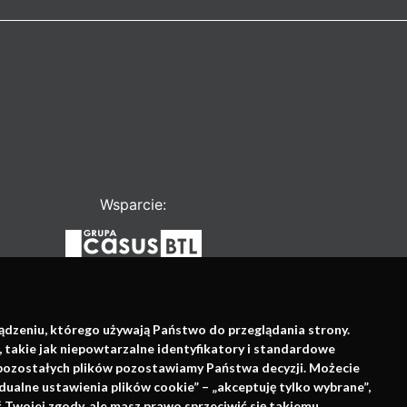
Wsparcie:
ządzeniu, którego używają Państwo do przeglądania strony.
, takie jak niepowtarzalne identyfikatory i standardowe
e pozostałych plików pozostawiamy Państwa decyzji. Możecie
dualne ustawienia plików cookie” – „akceptuję tylko wybrane”,
Twojej zgody, ale masz prawo sprzeciwić się takiemu