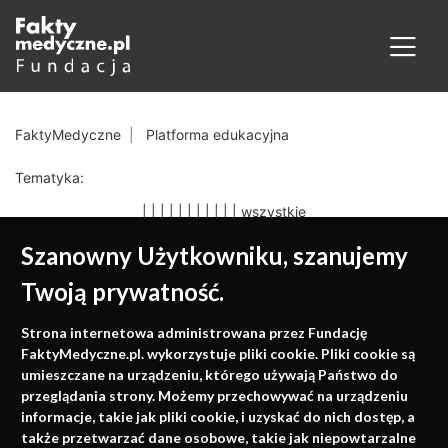
FaktyMedyczne
Platforma edukacyjna
Tematyka:
|
|
|
|
|
|
|
|
|
|
|
wszystkie
Szanowny Użytkowniku, szanujemy
Twoją prywatność.
Medycyna oparta na
Strona internetowa administrowana przez Fundację
faktach
FaktyMedyczne.pl. wykorzystuje pliki cookie. Pliki cookie są
umieszczane na urządzeniu, którego używają Państwo do
Konferencje, szkolenia, e-learning, wydawnictwo
przeglądania strony. Możemy przechowywać na urządzeniu
informacje, takie jak pliki cookie, i uzyskać do nich dostęp, a
także przetwarzać dane osobowe, takie jak niepowtarzalne