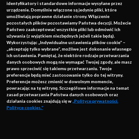
identyfikatory i standardowe informacje wysyłane przez
urządzenie. Domyślnie włączone są jedynie pliki, które
umożliwiają poprawne działanie strony. Włączenie
pozostałych plików pozostawiamy Państwa decyzji. Możecie
Państwo zaakceptować wszystkie pliki lub odmówić ich
używania (z wyjątkiem niezbędnych jeżeli takie będą).
Napisz do nas
Wykorzystując „Indywidualne ustawienia plików cookie” –
„akceptuję tylko wybrane”, możliwe jest dokonanie własnego
ich ustawienia. Pamiętaj, że niektóre rodzaje przetwarzania
danych osobowych mogą nie wymagać Twojej zgody, ale masz
info@faktymedyczne.pl
prawo sprzeciwić się takiemu przetwarzaniu. Twoje
preferencje będą mieć zastosowanie tylko do tej witryny.
ul. Towarowa 2
Preferencje możesz zmienić w dowolnym momencie,
43-460 Wisła
powracając na tę witrynę. Szczegółowe informacje na temat
zasad przetwarzania Państwa danych osobowych oraz
Redakcja medyczna:
działania cookies znajdują się w
„Polityce prywatności.
ul. Wolności 338b
Polityce cookies.”
41-800 Zabrze
Biuro Zarządu Fundacji:
AKCEPTUJĘ
ul. Rodawska 26
Strona korzysta z plików cookies i innych technologii