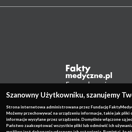
Szanowny Użytkowniku, szanujemy Two
Strona internetowa administrowana przez Fundację FaktyMedyczne
Możemy przechowywać na urządzeniu informacje, takie jak pliki 
informacje wysyłane przez urządzenie. Domyślnie włączone są je
Państwo zaakceptować wszystkie pliki lub odmówić ich używania 
możliwe jest dokonanie własnego ich ustawienia. Pamiętaj, że 