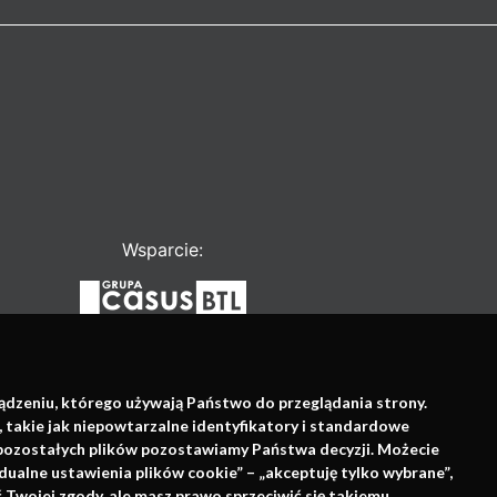
Wsparcie:
ządzeniu, którego używają Państwo do przeglądania strony.
, takie jak niepowtarzalne identyfikatory i standardowe
e pozostałych plików pozostawiamy Państwa decyzji. Możecie
dualne ustawienia plików cookie” – „akceptuję tylko wybrane”,
Twojej zgody, ale masz prawo sprzeciwić się takiemu