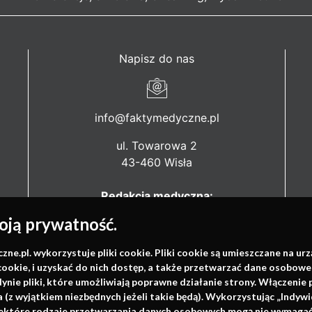
Napisz do nas
info@faktymedyczne.pl
ul. Towarowa 2
43-460 Wisła
Redakcja medyczna:
ul. Wolności 338b
ją prywatność.
41-800 Zabrze
.pl. wykorzystuje pliki cookie. Pliki cookie są umieszczane na ur
Biuro Zarządu Fundacji:
cookie, i uzyskać do nich dostęp, a także przetwarzać dane osobowe
ul. Rodawska 26
dynie pliki, które umożliwiają poprawne działanie strony. Włączeni
61-312 Poznań
(z wyjątkiem niezbędnych jeżeli takie będą). Wykorzystując „Indywi
niektóre rodzaje przetwarzania danych osobowych mogą nie wymagać 