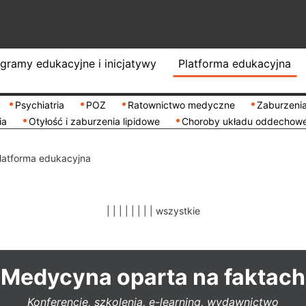
gramy edukacyjne i inicjatywy
Platforma edukacyjna
Psychiatria
POZ
Ratownictwo medyczne
Zaburzenia
ia
Otyłość i zaburzenia lipidowe
Choroby układu oddechow
latforma edukacyjna
|
|
|
|
|
|
|
|
wszystkie
Medycyna oparta na faktach
Konferencje, szkolenia, e-learning, wydawnictwo