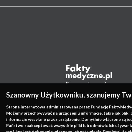
Szanowny Użytkowniku, szanujemy Two
Strona internetowa administrowana przez Fundację FaktyMedyczne
Możemy przechowywać na urządzeniu informacje, takie jak pliki 
informacje wysyłane przez urządzenie. Domyślnie włączone są je
Państwo zaakceptować wszystkie pliki lub odmówić ich używania 
możliwe jest dokonanie własnego ich ustawienia. Pamiętaj, że 