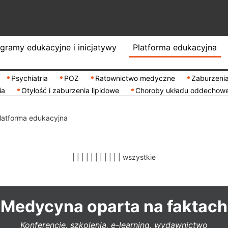
gramy edukacyjne i inicjatywy
Platforma edukacyjna
Psychiatria
POZ
Ratownictwo medyczne
Zaburzenia
ia
Otyłość i zaburzenia lipidowe
Choroby układu oddechow
latforma edukacyjna
|
|
|
|
|
|
|
|
|
|
|
wszystkie
Medycyna oparta na faktach
Konferencje, szkolenia, e-learning, wydawnictwo