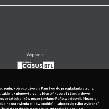
Wsparcie:
ządzeniu, którego używają Państwo do przeglądania strony.
, takie jak niepowtarzalne identyfikatory i standardowe
e pozostałych plików pozostawiamy Państwa decyzji. Możecie
dualne ustawienia plików cookie” – „akceptuję tylko wybrane”,
Twojej zgody, ale masz prawo sprzeciwić się takiemu