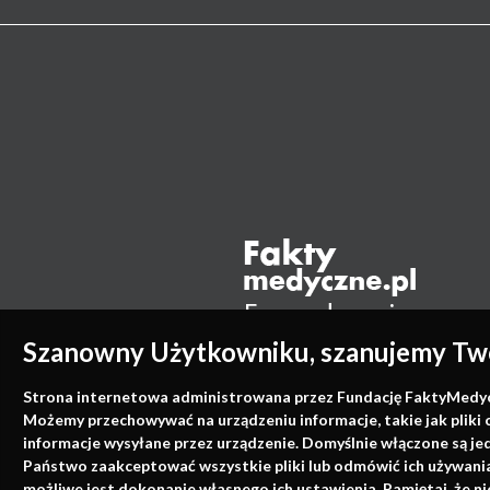
Szanowny Użytkowniku, szanujemy Two
Strona internetowa administrowana przez Fundację FaktyMedyczne
Możemy przechowywać na urządzeniu informacje, takie jak pliki 
informacje wysyłane przez urządzenie. Domyślnie włączone są je
Państwo zaakceptować wszystkie pliki lub odmówić ich używania 
możliwe jest dokonanie własnego ich ustawienia. Pamiętaj, że 