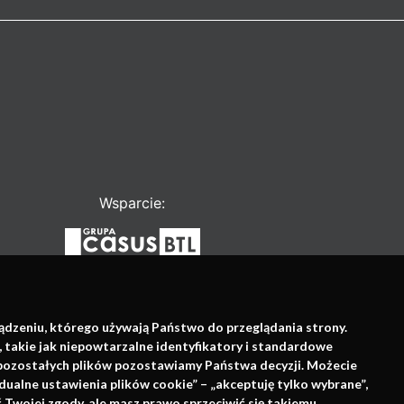
Wsparcie:
ządzeniu, którego używają Państwo do przeglądania strony.
, takie jak niepowtarzalne identyfikatory i standardowe
e pozostałych plików pozostawiamy Państwa decyzji. Możecie
dualne ustawienia plików cookie” – „akceptuję tylko wybrane”,
Twojej zgody, ale masz prawo sprzeciwić się takiemu