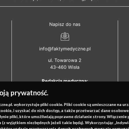
Napisz do nas
info@faktymedyczne.pl
ul. Towarowa 2
43-460 Wisła
Redakcja medyczna:
ul. Wolności 338b
ją prywatność.
41-800 Zabrze
.pl. wykorzystuje pliki cookie. Pliki cookie są umieszczane na ur
Biuro Zarządu Fundacji:
cookie, i uzyskać do nich dostęp, a także przetwarzać dane osobowe
ul. Rodawska 26
dynie pliki, które umożliwiają poprawne działanie strony. Włączeni
61-312 Poznań
(z wyjątkiem niezbędnych jeżeli takie będą). Wykorzystując „Indywi
niektóre rodzaje przetwarzania danych osobowych mogą nie wymagać 