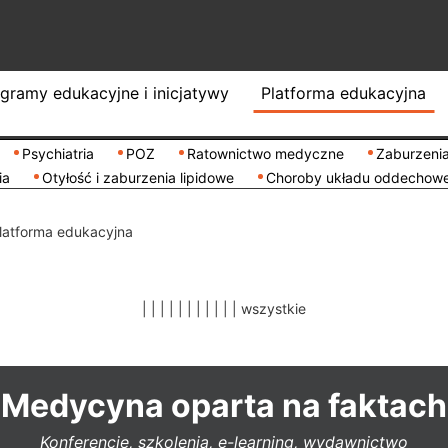
gramy edukacyjne i inicjatywy
Platforma edukacyjna
Psychiatria
POZ
Ratownictwo medyczne
Zaburzenia
ia
Otyłość i zaburzenia lipidowe
Choroby układu oddechow
latforma edukacyjna
|
|
|
|
|
|
|
|
|
|
|
wszystkie
Medycyna oparta na faktach
Konferencje, szkolenia, e-learning, wydawnictwo