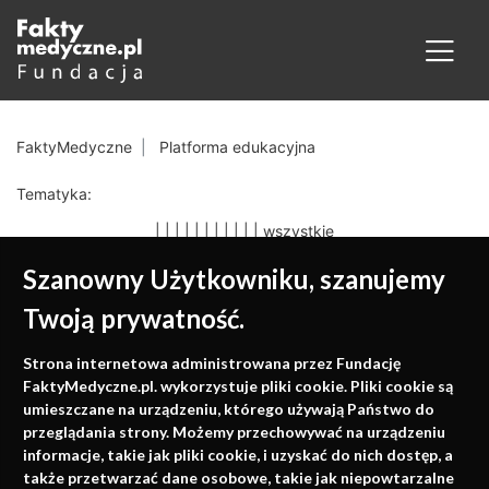
FaktyMedyczne
Platforma edukacyjna
Tematyka:
|
|
|
|
|
|
|
|
|
|
|
wszystkie
Szanowny Użytkowniku, szanujemy
Twoją prywatność.
Medycyna oparta na
Strona internetowa administrowana przez Fundację
faktach
FaktyMedyczne.pl. wykorzystuje pliki cookie. Pliki cookie są
umieszczane na urządzeniu, którego używają Państwo do
Konferencje, szkolenia, e-learning, wydawnictwo
przeglądania strony. Możemy przechowywać na urządzeniu
informacje, takie jak pliki cookie, i uzyskać do nich dostęp, a
także przetwarzać dane osobowe, takie jak niepowtarzalne