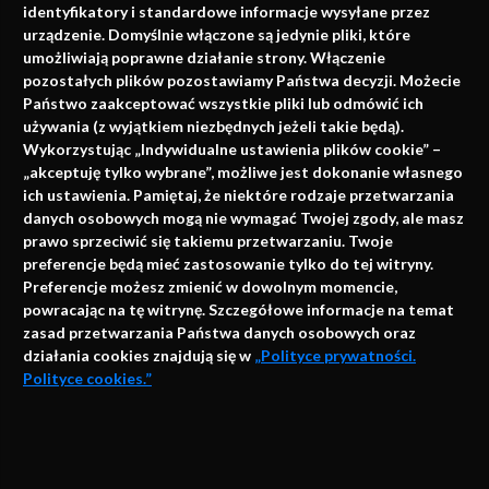
identyfikatory i standardowe informacje wysyłane przez
urządzenie. Domyślnie włączone są jedynie pliki, które
umożliwiają poprawne działanie strony. Włączenie
pozostałych plików pozostawiamy Państwa decyzji. Możecie
Państwo zaakceptować wszystkie pliki lub odmówić ich
używania (z wyjątkiem niezbędnych jeżeli takie będą).
Napisz do nas
Wykorzystując „Indywidualne ustawienia plików cookie” –
„akceptuję tylko wybrane”, możliwe jest dokonanie własnego
ich ustawienia. Pamiętaj, że niektóre rodzaje przetwarzania
danych osobowych mogą nie wymagać Twojej zgody, ale masz
info@faktymedyczne.pl
prawo sprzeciwić się takiemu przetwarzaniu. Twoje
preferencje będą mieć zastosowanie tylko do tej witryny.
ul. Towarowa 2
Preferencje możesz zmienić w dowolnym momencie,
43-460 Wisła
powracając na tę witrynę. Szczegółowe informacje na temat
zasad przetwarzania Państwa danych osobowych oraz
Redakcja medyczna:
działania cookies znajdują się w
„Polityce prywatności.
ul. Wolności 338b
Polityce cookies.”
41-800 Zabrze
Biuro Zarządu Fundacji:
AKCEPTUJĘ
ul. Rodawska 26
Strona korzysta z plików cookies i innych technologii