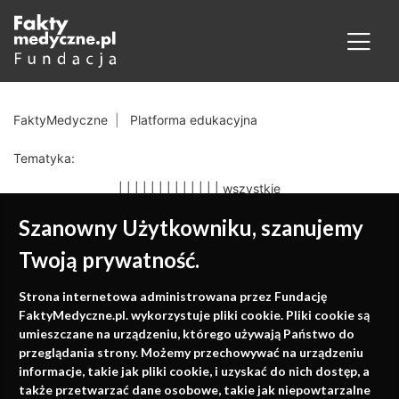
FaktyMedyczne
Platforma edukacyjna
Tematyka:
|
|
|
|
|
|
|
|
|
|
|
|
|
wszystkie
Szanowny Użytkowniku, szanujemy
Twoją prywatność.
Medycyna oparta na
Strona internetowa administrowana przez Fundację
faktach
FaktyMedyczne.pl. wykorzystuje pliki cookie. Pliki cookie są
umieszczane na urządzeniu, którego używają Państwo do
Konferencje, szkolenia, e-learning, wydawnictwo
przeglądania strony. Możemy przechowywać na urządzeniu
informacje, takie jak pliki cookie, i uzyskać do nich dostęp, a
także przetwarzać dane osobowe, takie jak niepowtarzalne