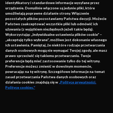
identyfikatory i standardowe informacje wysyłane przez
urządzenie. Domyślnie włączone są jedynie pliki, które
umożliwiają poprawne działanie strony. Włączenie
pozostałych plików pozostawiamy Państwa decyzji. Możecie
Państwo zaakceptować wszystkie pliki lub odmówić ich
używania (z wyjątkiem niezbędnych jeżeli takie będą).
Napisz do nas
Wykorzystując „Indywidualne ustawienia plików cookie” –
„akceptuję tylko wybrane”, możliwe jest dokonanie własnego
ich ustawienia. Pamiętaj, że niektóre rodzaje przetwarzania
danych osobowych mogą nie wymagać Twojej zgody, ale masz
info@faktymedyczne.pl
prawo sprzeciwić się takiemu przetwarzaniu. Twoje
preferencje będą mieć zastosowanie tylko do tej witryny.
ul. Towarowa 2
Preferencje możesz zmienić w dowolnym momencie,
43-460 Wisła
powracając na tę witrynę. Szczegółowe informacje na temat
zasad przetwarzania Państwa danych osobowych oraz
Redakcja medyczna:
działania cookies znajdują się w
„Polityce prywatności.
ul. Wolności 338b
Polityce cookies.”
41-800 Zabrze
Biuro Zarządu Fundacji:
AKCEPTUJĘ
ul. Rodawska 26
Strona korzysta z plików cookies i innych technologii