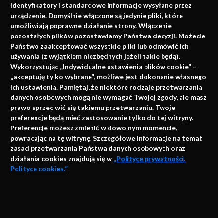
identyfikatory i standardowe informacje wysyłane przez
urządzenie. Domyślnie włączone są jedynie pliki, które
umożliwiają poprawne działanie strony. Włączenie
pozostałych plików pozostawiamy Państwa decyzji. Możecie
Państwo zaakceptować wszystkie pliki lub odmówić ich
używania (z wyjątkiem niezbędnych jeżeli takie będą).
Napisz do nas
Wykorzystując „Indywidualne ustawienia plików cookie” –
„akceptuję tylko wybrane”, możliwe jest dokonanie własnego
ich ustawienia. Pamiętaj, że niektóre rodzaje przetwarzania
danych osobowych mogą nie wymagać Twojej zgody, ale masz
info@faktymedyczne.pl
prawo sprzeciwić się takiemu przetwarzaniu. Twoje
preferencje będą mieć zastosowanie tylko do tej witryny.
ul. Towarowa 2
Preferencje możesz zmienić w dowolnym momencie,
43-460 Wisła
powracając na tę witrynę. Szczegółowe informacje na temat
zasad przetwarzania Państwa danych osobowych oraz
Redakcja medyczna:
działania cookies znajdują się w
„Polityce prywatności.
ul. Wolności 338b
Polityce cookies.”
41-800 Zabrze
Biuro Zarządu Fundacji:
AKCEPTUJĘ
ul. Rodawska 26
Strona korzysta z plików cookies i innych technologii