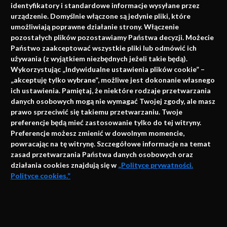
identyfikatory i standardowe informacje wysyłane przez
urządzenie. Domyślnie włączone są jedynie pliki, które
umożliwiają poprawne działanie strony. Włączenie
pozostałych plików pozostawiamy Państwa decyzji. Możecie
Państwo zaakceptować wszystkie pliki lub odmówić ich
używania (z wyjątkiem niezbędnych jeżeli takie będą).
Napisz do nas
Wykorzystując „Indywidualne ustawienia plików cookie” –
„akceptuję tylko wybrane”, możliwe jest dokonanie własnego
ich ustawienia. Pamiętaj, że niektóre rodzaje przetwarzania
danych osobowych mogą nie wymagać Twojej zgody, ale masz
info@faktymedyczne.pl
prawo sprzeciwić się takiemu przetwarzaniu. Twoje
preferencje będą mieć zastosowanie tylko do tej witryny.
ul. Towarowa 2
Preferencje możesz zmienić w dowolnym momencie,
43-460 Wisła
powracając na tę witrynę. Szczegółowe informacje na temat
zasad przetwarzania Państwa danych osobowych oraz
Redakcja medyczna:
działania cookies znajdują się w
„Polityce prywatności.
ul. Wolności 338b
Polityce cookies.”
41-800 Zabrze
Biuro Zarządu Fundacji:
AKCEPTUJĘ
ul. Rodawska 26
Strona korzysta z plików cookies i innych technologii