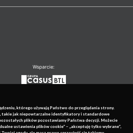
Wsparcie:
ządzeniu, którego używają Państwo do przeglądania strony.
, takie jak niepowtarzalne identyfikatory i standardowe
e pozostałych plików pozostawiamy Państwa decyzji. Możecie
dualne ustawienia plików cookie” – „akceptuję tylko wybrane”,
Twojej zgody, ale masz prawo sprzeciwić się takiemu