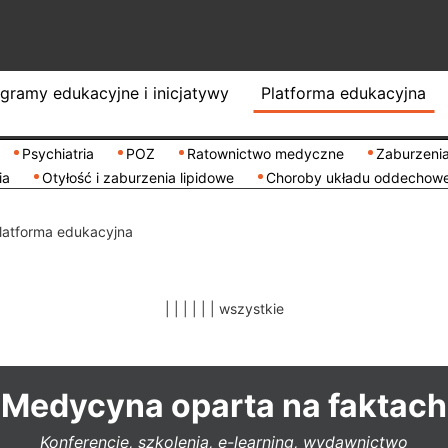
gramy edukacyjne i inicjatywy
Platforma edukacyjna
Psychiatria
POZ
Ratownictwo medyczne
Zaburzenia
ia
Otyłość i zaburzenia lipidowe
Choroby układu oddechow
latforma edukacyjna
|
|
|
|
|
|
wszystkie
Medycyna oparta na faktach
Konferencje, szkolenia, e-learning, wydawnictwo