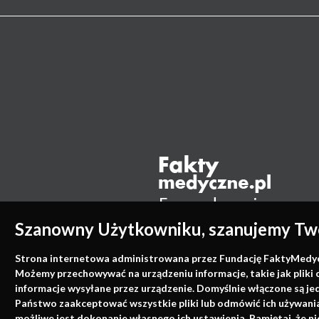
Szanowny Użytkowniku, szanujemy Two
Strona internetowa administrowana przez Fundację FaktyMedyczne
Możemy przechowywać na urządzeniu informacje, takie jak pliki 
informacje wysyłane przez urządzenie. Domyślnie włączone są je
Państwo zaakceptować wszystkie pliki lub odmówić ich używania 
możliwe jest dokonanie własnego ich ustawienia. Pamiętaj, że 