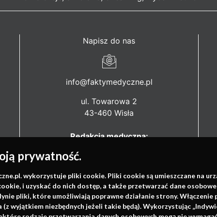
Napisz do nas
info@faktymedyczne.pl
ul. Towarowa 2
43-460 Wisła
Redakcja medyczna:
ul. Wolności 338b
ją prywatność.
41-800 Zabrze
.pl. wykorzystuje pliki cookie. Pliki cookie są umieszczane na ur
Biuro Zarządu Fundacji:
cookie, i uzyskać do nich dostęp, a także przetwarzać dane osobowe
ul. Rodawska 26
dynie pliki, które umożliwiają poprawne działanie strony. Włączeni
61-312 Poznań
(z wyjątkiem niezbędnych jeżeli takie będą). Wykorzystując „Indywi
niektóre rodzaje przetwarzania danych osobowych mogą nie wymagać 