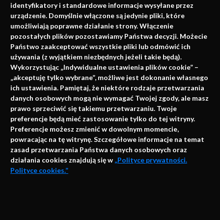
identyfikatory i standardowe informacje wysyłane przez
urządzenie. Domyślnie włączone są jedynie pliki, które
umożliwiają poprawne działanie strony. Włączenie
pozostałych plików pozostawiamy Państwa decyzji. Możecie
Państwo zaakceptować wszystkie pliki lub odmówić ich
używania (z wyjątkiem niezbędnych jeżeli takie będą).
Napisz do nas
Wykorzystując „Indywidualne ustawienia plików cookie” –
„akceptuję tylko wybrane”, możliwe jest dokonanie własnego
ich ustawienia. Pamiętaj, że niektóre rodzaje przetwarzania
danych osobowych mogą nie wymagać Twojej zgody, ale masz
info@faktymedyczne.pl
prawo sprzeciwić się takiemu przetwarzaniu. Twoje
preferencje będą mieć zastosowanie tylko do tej witryny.
ul. Towarowa 2
Preferencje możesz zmienić w dowolnym momencie,
43-460 Wisła
powracając na tę witrynę. Szczegółowe informacje na temat
zasad przetwarzania Państwa danych osobowych oraz
Redakcja medyczna:
działania cookies znajdują się w
„Polityce prywatności.
ul. Wolności 338b
Polityce cookies.”
41-800 Zabrze
Biuro Zarządu Fundacji:
AKCEPTUJĘ
ul. Rodawska 26
Strona korzysta z plików cookies i innych technologii