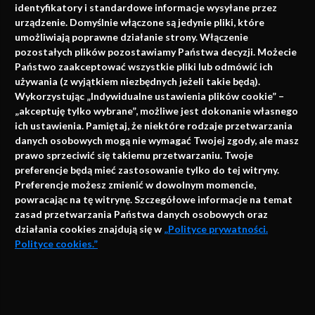
identyfikatory i standardowe informacje wysyłane przez
urządzenie. Domyślnie włączone są jedynie pliki, które
umożliwiają poprawne działanie strony. Włączenie
pozostałych plików pozostawiamy Państwa decyzji. Możecie
Państwo zaakceptować wszystkie pliki lub odmówić ich
używania (z wyjątkiem niezbędnych jeżeli takie będą).
Napisz do nas
Wykorzystując „Indywidualne ustawienia plików cookie” –
„akceptuję tylko wybrane”, możliwe jest dokonanie własnego
ich ustawienia. Pamiętaj, że niektóre rodzaje przetwarzania
danych osobowych mogą nie wymagać Twojej zgody, ale masz
info@faktymedyczne.pl
prawo sprzeciwić się takiemu przetwarzaniu. Twoje
preferencje będą mieć zastosowanie tylko do tej witryny.
ul. Towarowa 2
Preferencje możesz zmienić w dowolnym momencie,
43-460 Wisła
powracając na tę witrynę. Szczegółowe informacje na temat
zasad przetwarzania Państwa danych osobowych oraz
Redakcja medyczna:
działania cookies znajdują się w
„Polityce prywatności.
ul. Wolności 338b
Polityce cookies.”
41-800 Zabrze
Biuro Zarządu Fundacji:
AKCEPTUJĘ
ul. Rodawska 26
Strona korzysta z plików cookies i innych technologii