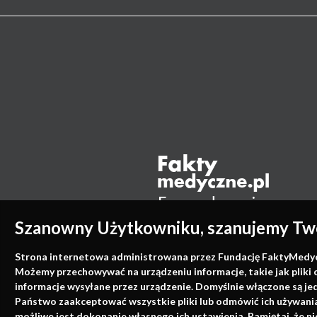
Szanowny Użytkowniku, szanujemy Two
Strona internetowa administrowana przez Fundację FaktyMedyczne
Możemy przechowywać na urządzeniu informacje, takie jak pliki 
informacje wysyłane przez urządzenie. Domyślnie włączone są je
Państwo zaakceptować wszystkie pliki lub odmówić ich używania 
możliwe jest dokonanie własnego ich ustawienia. Pamiętaj, że 