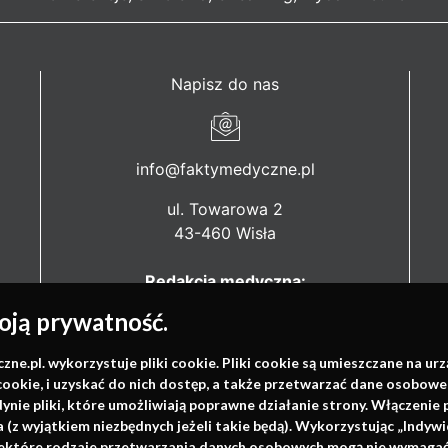
Napisz do nas
info@faktymedyczne.pl
ul. Towarowa 2
43-460 Wisła
Redakcja medyczna:
ul. Wolności 338b
ją prywatność.
41-800 Zabrze
.pl. wykorzystuje pliki cookie. Pliki cookie są umieszczane na ur
Biuro Zarządu Fundacji:
cookie, i uzyskać do nich dostęp, a także przetwarzać dane osobowe
ul. Rodawska 26
dynie pliki, które umożliwiają poprawne działanie strony. Włączeni
61-312 Poznań
(z wyjątkiem niezbędnych jeżeli takie będą). Wykorzystując „Indywi
niektóre rodzaje przetwarzania danych osobowych mogą nie wymagać 