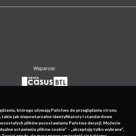
Wsparcie:
ządzeniu, którego używają Państwo do przeglądania strony.
, takie jak niepowtarzalne identyfikatory i standardowe
e pozostałych plików pozostawiamy Państwa decyzji. Możecie
dualne ustawienia plików cookie” – „akceptuję tylko wybrane”,
Twojej zgody, ale masz prawo sprzeciwić się takiemu