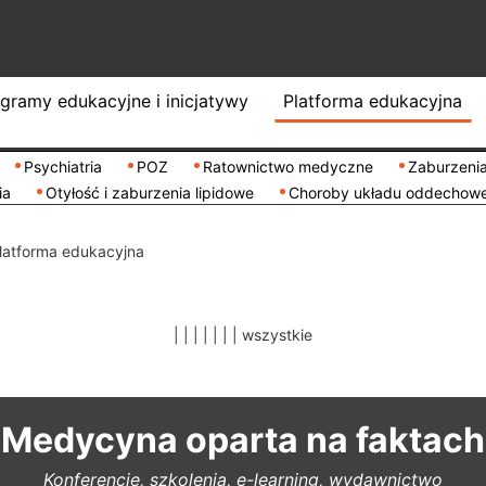
gramy edukacyjne i inicjatywy
Platforma edukacyjna
Psychiatria
POZ
Ratownictwo medyczne
Zaburzenia
ia
Otyłość i zaburzenia lipidowe
Choroby układu oddechow
latforma edukacyjna
|
|
|
|
|
|
|
wszystkie
Medycyna oparta na faktach
Konferencje, szkolenia, e-learning, wydawnictwo