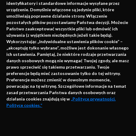
identyfikatory i standardowe informacje wysyłane przez
urządzenie. Domyślnie włączone są jedynie pliki, które
umożliwiają poprawne działanie strony. Włączenie
pozostałych plików pozostawiamy Państwa decyzji. Możecie
Państwo zaakceptować wszystkie pliki lub odmówić ich
używania (z wyjątkiem niezbędnych jeżeli takie będą).
Napisz do nas
Wykorzystując „Indywidualne ustawienia plików cookie” –
„akceptuję tylko wybrane”, możliwe jest dokonanie własnego
ich ustawienia. Pamiętaj, że niektóre rodzaje przetwarzania
danych osobowych mogą nie wymagać Twojej zgody, ale masz
info@faktymedyczne.pl
prawo sprzeciwić się takiemu przetwarzaniu. Twoje
preferencje będą mieć zastosowanie tylko do tej witryny.
ul. Towarowa 2
Preferencje możesz zmienić w dowolnym momencie,
43-460 Wisła
powracając na tę witrynę. Szczegółowe informacje na temat
zasad przetwarzania Państwa danych osobowych oraz
Redakcja medyczna:
działania cookies znajdują się w
„Polityce prywatności.
ul. Wolności 338b
Polityce cookies.”
41-800 Zabrze
Biuro Zarządu Fundacji:
AKCEPTUJĘ
ul. Rodawska 26
Strona korzysta z plików cookies i innych technologii