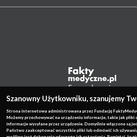
Szanowny Użytkowniku, szanujemy Two
Strona internetowa administrowana przez Fundację FaktyMedyczne
Możemy przechowywać na urządzeniu informacje, takie jak pliki 
informacje wysyłane przez urządzenie. Domyślnie włączone są je
Państwo zaakceptować wszystkie pliki lub odmówić ich używania 
możliwe jest dokonanie własnego ich ustawienia. Pamiętaj, że 