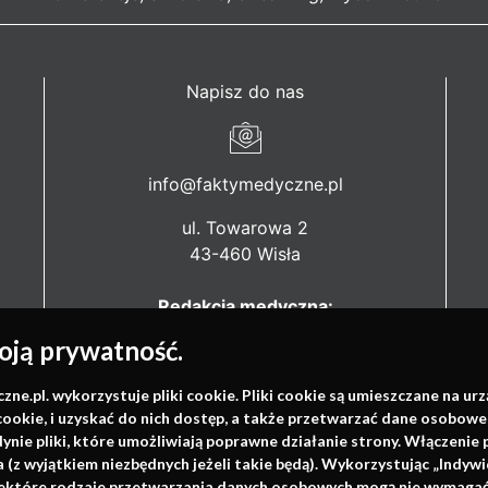
Napisz do nas
info@faktymedyczne.pl
ul. Towarowa 2
43-460 Wisła
Redakcja medyczna:
ul. Wolności 338b
ją prywatność.
41-800 Zabrze
.pl. wykorzystuje pliki cookie. Pliki cookie są umieszczane na ur
Biuro Zarządu Fundacji:
cookie, i uzyskać do nich dostęp, a także przetwarzać dane osobowe
ul. Rodawska 26
dynie pliki, które umożliwiają poprawne działanie strony. Włączeni
61-312 Poznań
(z wyjątkiem niezbędnych jeżeli takie będą). Wykorzystując „Indywi
niektóre rodzaje przetwarzania danych osobowych mogą nie wymagać 