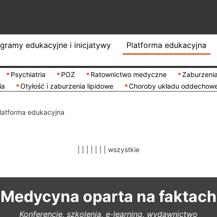
gramy edukacyjne i inicjatywy
Platforma edukacyjna
Psychiatria
POZ
Ratownictwo medyczne
Zaburzenia
ia
Otyłość i zaburzenia lipidowe
Choroby układu oddechow
latforma edukacyjna
|
|
|
|
|
|
|
wszystkie
Medycyna oparta na faktach
Konferencje, szkolenia, e-learning, wydawnictwo