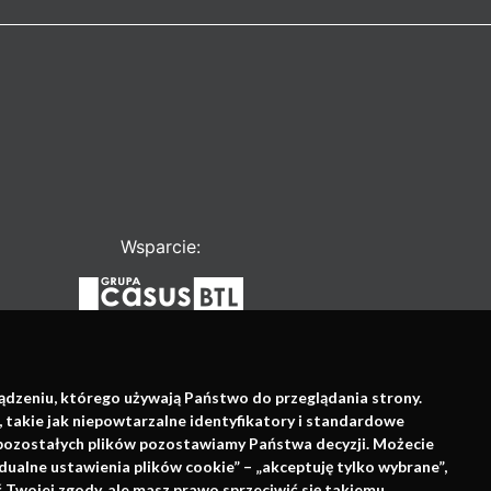
Wsparcie:
ządzeniu, którego używają Państwo do przeglądania strony.
, takie jak niepowtarzalne identyfikatory i standardowe
e pozostałych plików pozostawiamy Państwa decyzji. Możecie
dualne ustawienia plików cookie” – „akceptuję tylko wybrane”,
Twojej zgody, ale masz prawo sprzeciwić się takiemu