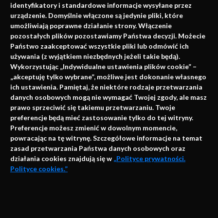
identyfikatory i standardowe informacje wysyłane przez
urządzenie. Domyślnie włączone są jedynie pliki, które
umożliwiają poprawne działanie strony. Włączenie
pozostałych plików pozostawiamy Państwa decyzji. Możecie
Państwo zaakceptować wszystkie pliki lub odmówić ich
używania (z wyjątkiem niezbędnych jeżeli takie będą).
Napisz do nas
Wykorzystując „Indywidualne ustawienia plików cookie” –
„akceptuję tylko wybrane”, możliwe jest dokonanie własnego
ich ustawienia. Pamiętaj, że niektóre rodzaje przetwarzania
danych osobowych mogą nie wymagać Twojej zgody, ale masz
info@faktymedyczne.pl
prawo sprzeciwić się takiemu przetwarzaniu. Twoje
preferencje będą mieć zastosowanie tylko do tej witryny.
ul. Towarowa 2
Preferencje możesz zmienić w dowolnym momencie,
43-460 Wisła
powracając na tę witrynę. Szczegółowe informacje na temat
zasad przetwarzania Państwa danych osobowych oraz
Redakcja medyczna:
działania cookies znajdują się w
„Polityce prywatności.
ul. Wolności 338b
Polityce cookies.”
41-800 Zabrze
Biuro Zarządu Fundacji:
AKCEPTUJĘ
ul. Rodawska 26
Strona korzysta z plików cookies i innych technologii