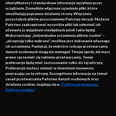
identyfikatory i standardowe informacje wysyłane przez
urządzenie. Domyślnie włączone są jedynie pliki, które
umożliwiają poprawne działanie strony. Włączenie
pozostałych plików pozostawiamy Państwa decyzji. Możecie
Państwo zaakceptować wszystkie pliki lub odmówić ich
używania (z wyjątkiem niezbędnych jeżeli takie będą).
Napisz do nas
Wykorzystując „Indywidualne ustawienia plików cookie” –
„akceptuję tylko wybrane”, możliwe jest dokonanie własnego
ich ustawienia. Pamiętaj, że niektóre rodzaje przetwarzania
danych osobowych mogą nie wymagać Twojej zgody, ale masz
info@faktymedyczne.pl
prawo sprzeciwić się takiemu przetwarzaniu. Twoje
preferencje będą mieć zastosowanie tylko do tej witryny.
ul. Towarowa 2
Preferencje możesz zmienić w dowolnym momencie,
43-460 Wisła
powracając na tę witrynę. Szczegółowe informacje na temat
zasad przetwarzania Państwa danych osobowych oraz
Redakcja medyczna:
działania cookies znajdują się w
„Polityce prywatności.
ul. Wolności 338b
Polityce cookies.”
41-800 Zabrze
Biuro Zarządu Fundacji:
AKCEPTUJĘ
ul. Rodawska 26
Strona korzysta z plików cookies i innych technologii