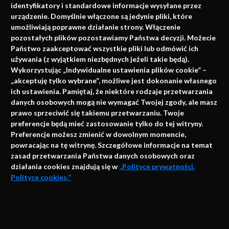
identyfikatory i standardowe informacje wysyłane przez
urządzenie. Domyślnie włączone są jedynie pliki, które
umożliwiają poprawne działanie strony. Włączenie
pozostałych plików pozostawiamy Państwa decyzji. Możecie
Państwo zaakceptować wszystkie pliki lub odmówić ich
używania (z wyjątkiem niezbędnych jeżeli takie będą).
Napisz do nas
Wykorzystując „Indywidualne ustawienia plików cookie” –
„akceptuję tylko wybrane”, możliwe jest dokonanie własnego
ich ustawienia. Pamiętaj, że niektóre rodzaje przetwarzania
danych osobowych mogą nie wymagać Twojej zgody, ale masz
info@faktymedyczne.pl
prawo sprzeciwić się takiemu przetwarzaniu. Twoje
preferencje będą mieć zastosowanie tylko do tej witryny.
ul. Towarowa 2
Preferencje możesz zmienić w dowolnym momencie,
43-460 Wisła
powracając na tę witrynę. Szczegółowe informacje na temat
zasad przetwarzania Państwa danych osobowych oraz
Redakcja medyczna:
działania cookies znajdują się w
„Polityce prywatności.
ul. Wolności 338b
Polityce cookies.”
41-800 Zabrze
Biuro Zarządu Fundacji:
AKCEPTUJĘ
ul. Rodawska 26
Strona korzysta z plików cookies i innych technologii