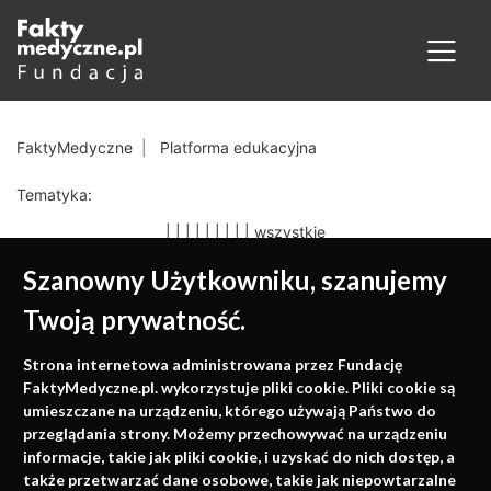
FaktyMedyczne
Platforma edukacyjna
Tematyka:
|
|
|
|
|
|
|
|
|
wszystkie
Szanowny Użytkowniku, szanujemy
Twoją prywatność.
Medycyna oparta na
Strona internetowa administrowana przez Fundację
faktach
FaktyMedyczne.pl. wykorzystuje pliki cookie. Pliki cookie są
umieszczane na urządzeniu, którego używają Państwo do
Konferencje, szkolenia, e-learning, wydawnictwo
przeglądania strony. Możemy przechowywać na urządzeniu
informacje, takie jak pliki cookie, i uzyskać do nich dostęp, a
także przetwarzać dane osobowe, takie jak niepowtarzalne