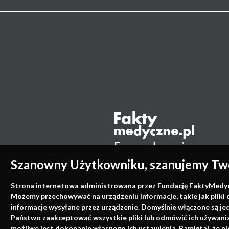
Szanowny Użytkowniku, szanujemy Two
Strona internetowa administrowana przez Fundację FaktyMedyczne
Możemy przechowywać na urządzeniu informacje, takie jak pliki 
informacje wysyłane przez urządzenie. Domyślnie włączone są je
Państwo zaakceptować wszystkie pliki lub odmówić ich używania 
możliwe jest dokonanie własnego ich ustawienia. Pamiętaj, że 