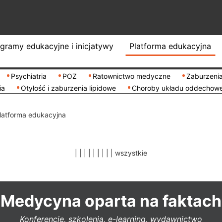
gramy edukacyjne i inicjatywy
Platforma edukacyjna
Psychiatria
POZ
Ratownictwo medyczne
Zaburzenia
ia
Otyłość i zaburzenia lipidowe
Choroby układu oddechow
latforma edukacyjna
|
|
|
|
|
|
|
|
|
wszystkie
Medycyna oparta na faktach
Konferencje, szkolenia, e-learning, wydawnictwo