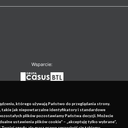
Wsparcie:
ządzeniu, którego używają Państwo do przeglądania strony.
, takie jak niepowtarzalne identyfikatory i standardowe
e pozostałych plików pozostawiamy Państwa decyzji. Możecie
dualne ustawienia plików cookie” – „akceptuję tylko wybrane”,
Twojej zgody, ale masz prawo sprzeciwić się takiemu