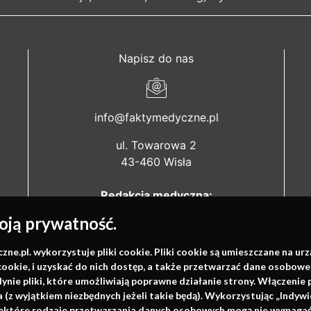
Napisz do nas
info@faktymedyczne.pl
ul. Towarowa 2
43-460 Wisła
Redakcja medyczna:
ul. Wolności 338b
ją prywatność.
41-800 Zabrze
.pl. wykorzystuje pliki cookie. Pliki cookie są umieszczane na ur
Biuro Zarządu Fundacji:
cookie, i uzyskać do nich dostęp, a także przetwarzać dane osobowe
ul. Rodawska 26
dynie pliki, które umożliwiają poprawne działanie strony. Włączeni
61-312 Poznań
(z wyjątkiem niezbędnych jeżeli takie będą). Wykorzystując „Indywi
niektóre rodzaje przetwarzania danych osobowych mogą nie wymagać 