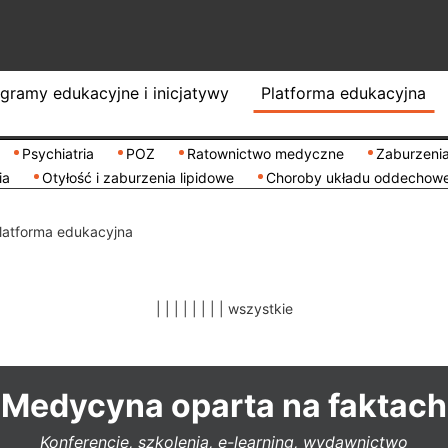
gramy edukacyjne i inicjatywy
Platforma edukacyjna
Psychiatria
POZ
Ratownictwo medyczne
Zaburzenia
ia
Otyłość i zaburzenia lipidowe
Choroby układu oddechow
latforma edukacyjna
|
|
|
|
|
|
|
|
wszystkie
Medycyna oparta na faktach
Konferencje, szkolenia, e-learning, wydawnictwo