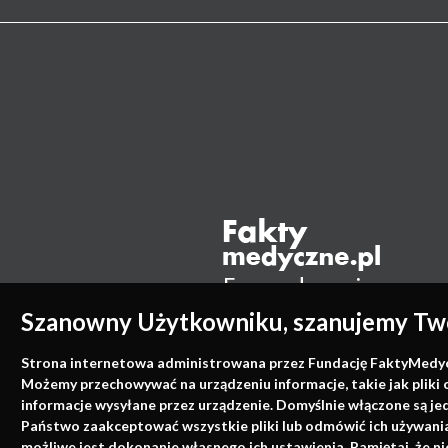
Szanowny Użytkowniku, szanujemy Two
Strona internetowa administrowana przez Fundację FaktyMedyczne
Możemy przechowywać na urządzeniu informacje, takie jak pliki 
informacje wysyłane przez urządzenie. Domyślnie włączone są je
Państwo zaakceptować wszystkie pliki lub odmówić ich używania 
możliwe jest dokonanie własnego ich ustawienia. Pamiętaj, że 