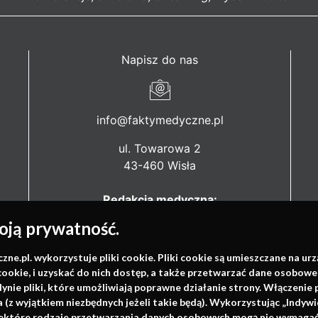
Napisz do nas
info@faktymedyczne.pl
ul. Towarowa 2
43-460 Wisła
Redakcja medyczna:
ul. Wolności 338b
ją prywatność.
41-800 Zabrze
.pl. wykorzystuje pliki cookie. Pliki cookie są umieszczane na ur
Biuro Zarządu Fundacji:
cookie, i uzyskać do nich dostęp, a także przetwarzać dane osobowe
ul. Rodawska 26
dynie pliki, które umożliwiają poprawne działanie strony. Włączeni
61-312 Poznań
(z wyjątkiem niezbędnych jeżeli takie będą). Wykorzystując „Indywi
niektóre rodzaje przetwarzania danych osobowych mogą nie wymagać 