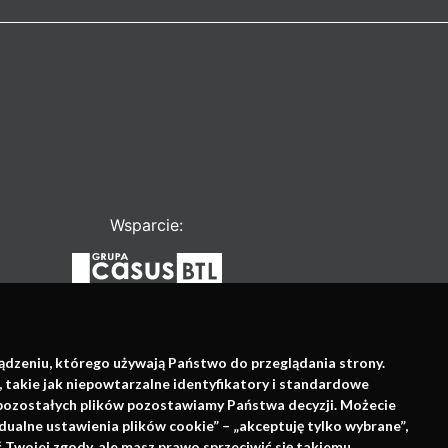
Wsparcie:
ządzeniu, którego używają Państwo do przeglądania strony.
, takie jak niepowtarzalne identyfikatory i standardowe
e pozostałych plików pozostawiamy Państwa decyzji. Możecie
dualne ustawienia plików cookie” – „akceptuję tylko wybrane”,
Twojej zgody, ale masz prawo sprzeciwić się takiemu