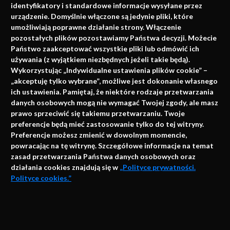
identyfikatory i standardowe informacje wysyłane przez
urządzenie. Domyślnie włączone są jedynie pliki, które
umożliwiają poprawne działanie strony. Włączenie
pozostałych plików pozostawiamy Państwa decyzji. Możecie
Państwo zaakceptować wszystkie pliki lub odmówić ich
używania (z wyjątkiem niezbędnych jeżeli takie będą).
Napisz do nas
Wykorzystując „Indywidualne ustawienia plików cookie” –
„akceptuję tylko wybrane”, możliwe jest dokonanie własnego
ich ustawienia. Pamiętaj, że niektóre rodzaje przetwarzania
danych osobowych mogą nie wymagać Twojej zgody, ale masz
info@faktymedyczne.pl
prawo sprzeciwić się takiemu przetwarzaniu. Twoje
preferencje będą mieć zastosowanie tylko do tej witryny.
ul. Towarowa 2
Preferencje możesz zmienić w dowolnym momencie,
43-460 Wisła
powracając na tę witrynę. Szczegółowe informacje na temat
zasad przetwarzania Państwa danych osobowych oraz
Redakcja medyczna:
działania cookies znajdują się w
„Polityce prywatności.
ul. Wolności 338b
Polityce cookies.”
41-800 Zabrze
Biuro Zarządu Fundacji:
AKCEPTUJĘ
ul. Rodawska 26
Strona korzysta z plików cookies i innych technologii