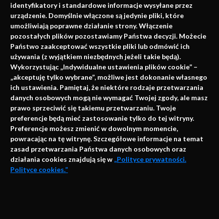
identyfikatory i standardowe informacje wysyłane przez
urządzenie. Domyślnie włączone są jedynie pliki, które
umożliwiają poprawne działanie strony. Włączenie
pozostałych plików pozostawiamy Państwa decyzji. Możecie
Państwo zaakceptować wszystkie pliki lub odmówić ich
używania (z wyjątkiem niezbędnych jeżeli takie będą).
Napisz do nas
Wykorzystując „Indywidualne ustawienia plików cookie” –
„akceptuję tylko wybrane”, możliwe jest dokonanie własnego
ich ustawienia. Pamiętaj, że niektóre rodzaje przetwarzania
danych osobowych mogą nie wymagać Twojej zgody, ale masz
info@faktymedyczne.pl
prawo sprzeciwić się takiemu przetwarzaniu. Twoje
preferencje będą mieć zastosowanie tylko do tej witryny.
ul. Towarowa 2
Preferencje możesz zmienić w dowolnym momencie,
43-460 Wisła
powracając na tę witrynę. Szczegółowe informacje na temat
zasad przetwarzania Państwa danych osobowych oraz
Redakcja medyczna:
działania cookies znajdują się w
„Polityce prywatności.
ul. Wolności 338b
Polityce cookies.”
41-800 Zabrze
Biuro Zarządu Fundacji:
AKCEPTUJĘ
ul. Rodawska 26
Strona korzysta z plików cookies i innych technologii