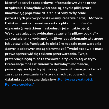
identyfikatory i standardowe informacje wysyłane przez
urządzenie. Domyślnie włączone są jedynie pliki, które
umożliwiają poprawne działanie strony. Włączenie
pozostałych plików pozostawiamy Państwa decyzji. Możecie
Państwo zaakceptować wszystkie pliki lub odmówić ich
używania (z wyjątkiem niezbędnych jeżeli takie będą).
Napisz do nas
Wykorzystując „Indywidualne ustawienia plików cookie” –
„akceptuję tylko wybrane”, możliwe jest dokonanie własnego
ich ustawienia. Pamiętaj, że niektóre rodzaje przetwarzania
danych osobowych mogą nie wymagać Twojej zgody, ale masz
info@faktymedyczne.pl
prawo sprzeciwić się takiemu przetwarzaniu. Twoje
preferencje będą mieć zastosowanie tylko do tej witryny.
ul. Towarowa 2
Preferencje możesz zmienić w dowolnym momencie,
43-460 Wisła
powracając na tę witrynę. Szczegółowe informacje na temat
zasad przetwarzania Państwa danych osobowych oraz
Redakcja medyczna:
działania cookies znajdują się w
„Polityce prywatności.
ul. Wolności 338b
Polityce cookies.”
41-800 Zabrze
Biuro Zarządu Fundacji:
AKCEPTUJĘ
ul. Rodawska 26
Strona korzysta z plików cookies i innych technologii