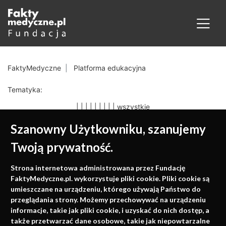
FaktyMedyczne
Platforma edukacyjna
Tematyka:
|
|
|
|
|
|
|
|
|
wszystkie
Szanowny Użytkowniku, szanujemy
Twoją prywatność.
Medycyna oparta na
Strona internetowa administrowana przez Fundację
faktach
FaktyMedyczne.pl. wykorzystuje pliki cookie. Pliki cookie są
umieszczane na urządzeniu, którego używają Państwo do
Konferencje, szkolenia, e-learning, wydawnictwo
przeglądania strony. Możemy przechowywać na urządzeniu
informacje, takie jak pliki cookie, i uzyskać do nich dostęp, a
także przetwarzać dane osobowe, takie jak niepowtarzalne