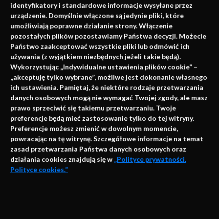
identyfikatory i standardowe informacje wysyłane przez
urządzenie. Domyślnie włączone są jedynie pliki, które
umożliwiają poprawne działanie strony. Włączenie
pozostałych plików pozostawiamy Państwa decyzji. Możecie
Państwo zaakceptować wszystkie pliki lub odmówić ich
używania (z wyjątkiem niezbędnych jeżeli takie będą).
Napisz do nas
Wykorzystując „Indywidualne ustawienia plików cookie” –
„akceptuję tylko wybrane”, możliwe jest dokonanie własnego
ich ustawienia. Pamiętaj, że niektóre rodzaje przetwarzania
danych osobowych mogą nie wymagać Twojej zgody, ale masz
info@faktymedyczne.pl
prawo sprzeciwić się takiemu przetwarzaniu. Twoje
preferencje będą mieć zastosowanie tylko do tej witryny.
ul. Towarowa 2
Preferencje możesz zmienić w dowolnym momencie,
43-460 Wisła
powracając na tę witrynę. Szczegółowe informacje na temat
zasad przetwarzania Państwa danych osobowych oraz
Redakcja medyczna:
działania cookies znajdują się w
„Polityce prywatności.
ul. Wolności 338b
Polityce cookies.”
41-800 Zabrze
Biuro Zarządu Fundacji:
AKCEPTUJĘ
ul. Rodawska 26
Strona korzysta z plików cookies i innych technologii